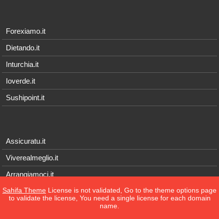
Forexiamo.it
Dietando.it
Inturchia.it
Ioverde.it
Sushipoint.it
Assicuratu.it
Viverealmeglio.it
Arrangiamoci.it
Sahifa Theme
License is not validated, Go to the theme options page
Tecnichef.it
to validate the license, You need a single license for each domain
name.