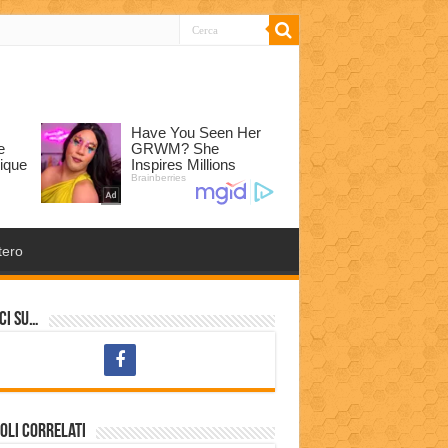
tero
ci su…
oli correlati