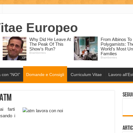
 con “NOI”
Domande e Consigli
Curriculum Vitae
Lavoro all’Es
Segui
 ATM
i farti
usando i
Artic