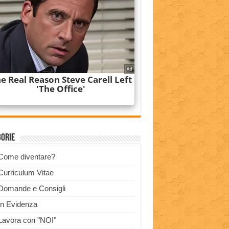
gorie
Come diventare?
Curriculum Vitae
Domande e Consigli
In Evidenza
Lavora con "NOI"