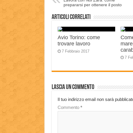
Lavora con Noi Zara: come
prepararsi per ottenere il posto
Articoli correlati
Avio Torino: come
Come
trovare lavoro
mares
carab
7 Febbraio 2017
7 Fe
Lascia un commento
Il tuo indirizzo email non sarà pubblicat
Commento
*