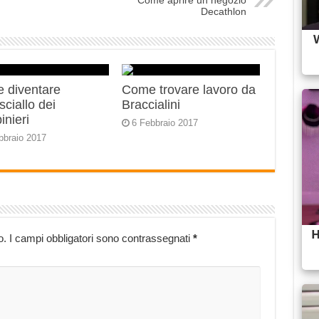
Come aprire un negozio
Decathlon
 diventare
Come trovare lavoro da
ciallo dei
Braccialini
inieri
6 Febbraio 2017
bbraio 2017
o.
I campi obbligatori sono contrassegnati
*