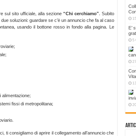
Col
Con
 sul sito ufficiale, alla sezione
“Chi cerchiamo”
. Subito
1
i due soluzioni: guardare se c’è un annuncio che fa al caso
ntanea, usando il bottone rosso in fondo alla pagina. Le
E’ 
gra
5 
oviarie;
ale;
can
27
Com
Vit
1
i alimentazione;
invi
temi fissi di metropolitana;
20
viario.
Artic
i, ti consigliamo di aprire il collegamento all’annuncio che