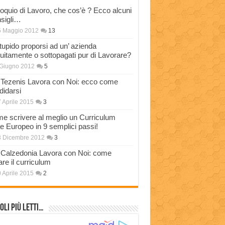
loquio di Lavoro, che cos’è ? Ecco alcuni
sigli…
5 Maggio 2012
13
stupido proporsi ad un’ azienda
tuitamente o sottopagati pur di Lavorare?
Giugno 2012
5
Tezenis Lavora con Noi: ecco come
didarsi
 Aprile 2015
3
e scrivere al meglio un Curriculum
ae Europeo in 9 semplici passi!
3 Dicembre 2012
3
Calzedonia Lavora con Noi: come
are il curriculum
 Aprile 2015
2
oli più Letti…