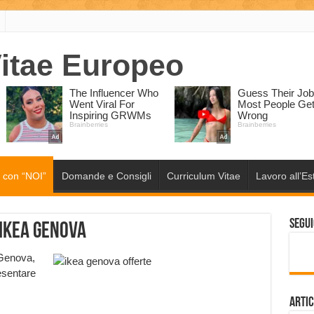
 con “NOI”
Domande e Consigli
Curriculum Vitae
Lavoro all’Es
Segui
Ikea Genova
 Genova,
esentare
Artic