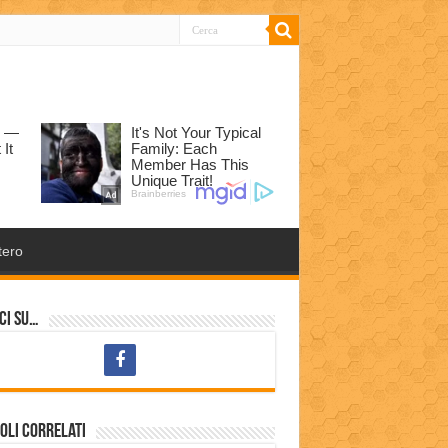
tero
ci su…
oli correlati