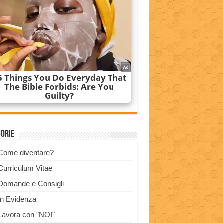
gorie
Come diventare?
Curriculum Vitae
Domande e Consigli
In Evidenza
Lavora con "NOI"