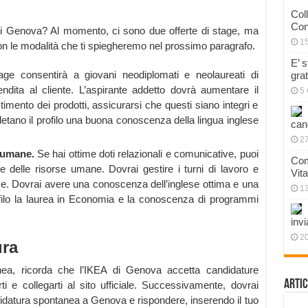
Col
Con
A di Genova? Al momento, ci sono due offerte di stage, ma
1
on le modalità che ti spiegheremo nel prossimo paragrafo.
E’ 
age consentirà a giovani neodiplomati e neolaureati di
gra
ndita al cliente. L’aspirante addetto dovrà aumentare il
5 
stimento dei prodotti, assicurarsi che questi siano integri e
pletano il profilo una buona conoscenza della lingua inglese
can
27
e umane.
Se hai ottime doti relazionali e comunicative, puoi
Com
e delle risorse umane. Dovrai gestire i turni di lavoro e
Vit
rve. Dovrai avere una conoscenza dell’inglese ottima e una
1
ofilo la laurea in Economia e la conoscenza di programmi
invi
20
ura
nea, ricorda che l’IKEA di Genova accetta candidature
Artic
rti e collegarti al sito ufficiale. Successivamente, dovrai
didatura spontanea a Genova e rispondere, inserendo il tuo