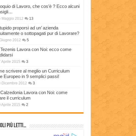
loquio di Lavoro, che cos’è ? Ecco alcuni
sigli…
5 Maggio 2012
13
stupido proporsi ad un’ azienda
tuitamente o sottopagati pur di Lavorare?
Giugno 2012
5
Tezenis Lavora con Noi: ecco come
didarsi
 Aprile 2015
3
e scrivere al meglio un Curriculum
ae Europeo in 9 semplici passi!
3 Dicembre 2012
3
Calzedonia Lavora con Noi: come
are il curriculum
 Aprile 2015
2
oli più Letti…