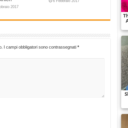
6 Febbraio 2017
bbraio 2017
o.
I campi obbligatori sono contrassegnati
*