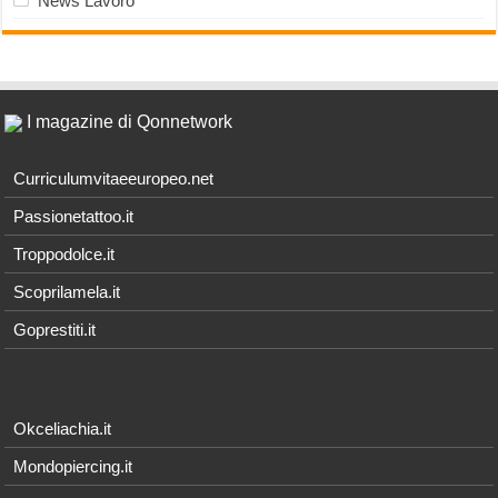
News Lavoro
I magazine di Qonnetwork
Curriculumvitaeeuropeo.net
Passionetattoo.it
Troppodolce.it
Scoprilamela.it
Goprestiti.it
Okceliachia.it
Mondopiercing.it