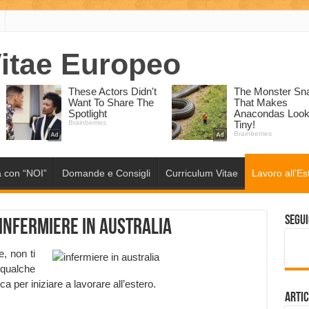
 con “NOI”
Domande e Consigli
Curriculum Vitae
Lavoro all’Es
Segui
infermiere in Australia
, non ti
qualche
per iniziare a lavorare all’estero.
Artic