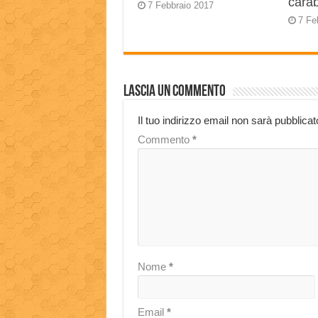
carab
7 Febbraio 2017
7 Fe
Lascia un commento
Il tuo indirizzo email non sarà pubblicat
Commento
*
Nome
*
Email
*