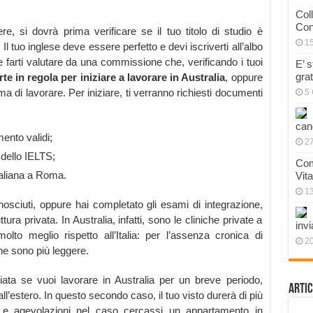
Col
Con
e, si dovrà prima verificare se il tuo titolo di studio è
1
 Il tuo inglese deve essere perfetto e devi iscriverti all’albo
e farti valutare da una commissione che, verificando i tuoi
E’ 
gra
arte in regola per iniziare a lavorare in Australia
, oppure
a di lavorare. Per iniziare, ti verranno richiesti documenti
5 
can
ento validi;
27
dello IELTS;
Com
raliana a Roma.
Vit
1
conosciuti, oppure hai completato gli esami di integrazione,
tura privata. In Australia, infatti, sono le cliniche private a
invi
olto meglio rispetto all’Italia: per l’assenza cronica di
20
ne sono più leggere.
ata se vuoi lavorare in Australia per un breve periodo,
Artic
ll’estero. In questo secondo caso, il tuo visto durerà di più
zi e agevolazioni nel caso cercassi un appartamento in