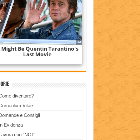
gorie
Come diventare?
Curriculum Vitae
Domande e Consigli
In Evidenza
Lavora con "NOI"