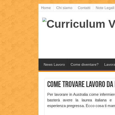
Home
Chi siamo
Contatti
Note Legali
News Lavoro
Come diventare?
Lavora
Come trovare lavoro da 
Per lavorare in Australia come infermiere
basterà avere la laurea italiana e 
esperienza pregressa. Ecco cosa ti manca 