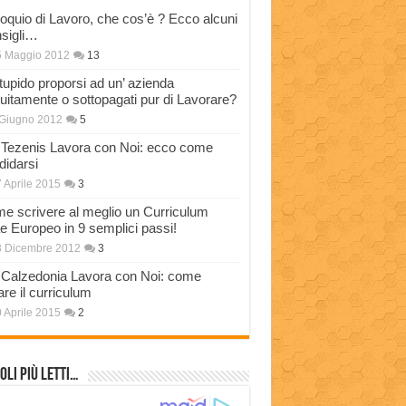
loquio di Lavoro, che cos’è ? Ecco alcuni
sigli…
5 Maggio 2012
13
stupido proporsi ad un’ azienda
tuitamente o sottopagati pur di Lavorare?
Giugno 2012
5
Tezenis Lavora con Noi: ecco come
didarsi
 Aprile 2015
3
e scrivere al meglio un Curriculum
ae Europeo in 9 semplici passi!
3 Dicembre 2012
3
Calzedonia Lavora con Noi: come
are il curriculum
 Aprile 2015
2
oli più Letti…