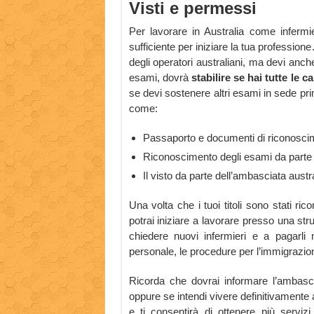
Visti e permessi
Per lavorare in Australia come infermier
sufficiente per iniziare la tua professione.
degli operatori australiani, ma devi anch
esami, dovrà
stabilire se hai tutte le c
se devi sostenere altri esami in sede prim
come:
Passaporto e documenti di riconoscim
Riconoscimento degli esami da parte 
Il visto da parte dell’ambasciata aust
Una volta che i tuoi titoli sono stati ri
potrai iniziare a lavorare presso una strut
chiedere nuovi infermieri e a pagarli m
personale, le procedure per l’immigrazio
Ricorda che dovrai informare l’ambasci
oppure se intendi vivere definitivamente a
e ti consentirà di ottenere più servi