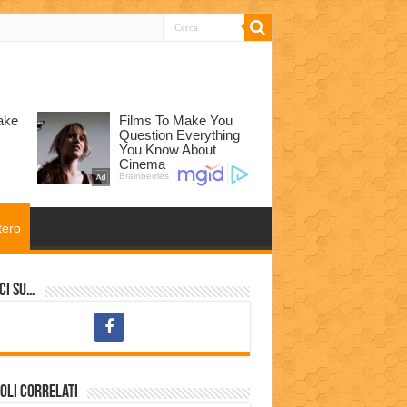
tero
ci su…
oli correlati