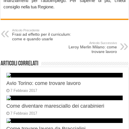
finanziamenti per l’autoimpiego. Per saperne di più, chiedi
consiglio nella tua Regione.
Articolo Precedente
Frasi ad effetto per il curriculum:
come e quando usarle
Articolo Successivo
Leroy Merlin Milano: come
trovare lavoro
Articoli correlati
Avio Torino: come trovare lavoro
7 Febbraio 2017
Come diventare maresciallo dei carabinieri
7 Febbraio 2017
Come trovare lavoro da Braccialini