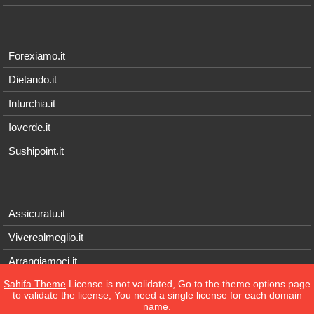
Forexiamo.it
Dietando.it
Inturchia.it
Ioverde.it
Sushipoint.it
Assicuratu.it
Viverealmeglio.it
Arrangiamoci.it
Sahifa Theme
License is not validated, Go to the theme options page
Tecnichef.it
to validate the license, You need a single license for each domain
name.