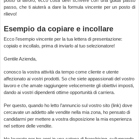
posto di lavoro, ecco cosa devi scrivere con una guida passo
passo, che ti aiuterà a dare la formula vincente per un posto di
rilievo!
Esempio da copiare e incollare
Ecco l’esempio vincente per la tua lettera di presentazione:
copialo e incollalo, prima di inviarlo al tuo selezionatore!
Gentile Azienda,
conosco la vostra attività da tempo come cliente e utente
affezionato ai vostri prodotti. So che siete appassionati del vostro
lavoro e che amate raggiungere velocemente gli obiettivi imposti,
dando ai vostri dipendenti ottime opportunità di carriera.
Per questo, quando ho letto l’annuncio sul vostro sito (link) dove
cercavate un addetto alle vendite nella mia zona, ho pensato di
candidarmi per mettere a vostra disposizione la mia esperienza
nel settore delle vendite.
Ho lavorato per tre anni in una catena di franchising, sviluppando