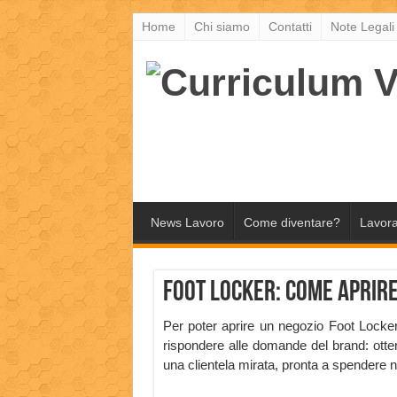
Home
Chi siamo
Contatti
Note Legali
News Lavoro
Come diventare?
Lavora
Foot Locker: come aprir
Per poter aprire un negozio Foot Locker
rispondere alle domande del brand: otter
una clientela mirata, pronta a spendere n