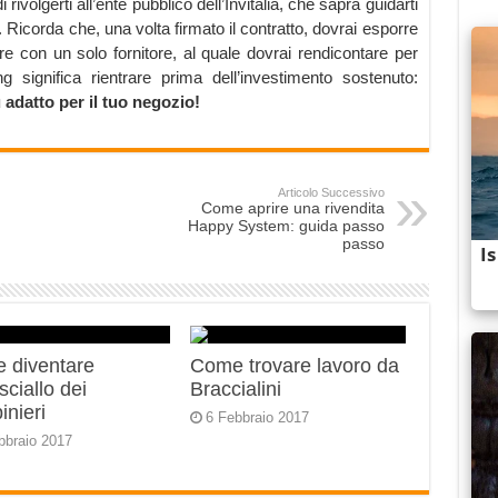
 rivolgerti all’ente pubblico dell’Invitalia, che saprà guidarti
g. Ricorda che, una volta firmato il contratto, dovrai esporre
re con un solo fornitore, al quale dovrai rendicontare per
ng significa rientrare prima dell’investimento sostenuto:
 adatto per il tuo negozio!
Articolo Successivo
Come aprire una rivendita
Happy System: guida passo
passo
 diventare
Come trovare lavoro da
ciallo dei
Braccialini
inieri
6 Febbraio 2017
bbraio 2017