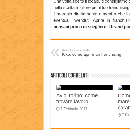
Una volta scelto il locale, ti consigliamo di
nella scelta migliore per il tuo franchisin
il marchio direttamente e avrai a che fa
eventuali invenduti. Aprire in franchisi
pensaci prima di scegliere il brand più
Articolo Precedente
Kiko: come aprire un franchising
Articoli correlati
Avio Torino: come
Come
trovare lavoro
mares
carab
7 Febbraio 2017
7 Fe