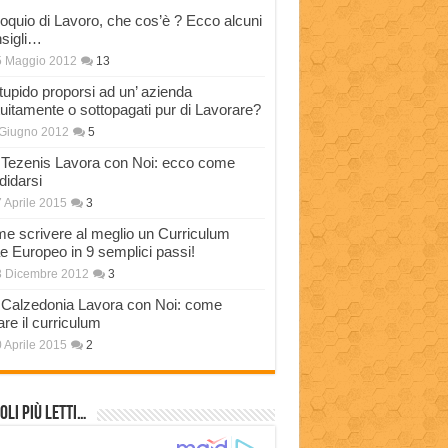
loquio di Lavoro, che cos’è ? Ecco alcuni
sigli…
5 Maggio 2012
13
stupido proporsi ad un’ azienda
tuitamente o sottopagati pur di Lavorare?
Giugno 2012
5
Tezenis Lavora con Noi: ecco come
didarsi
 Aprile 2015
3
e scrivere al meglio un Curriculum
ae Europeo in 9 semplici passi!
3 Dicembre 2012
3
Calzedonia Lavora con Noi: come
are il curriculum
 Aprile 2015
2
oli più Letti…