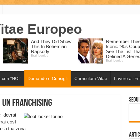
 con “NOI”
Domande e Consigli
Curriculum Vitae
Lavoro all’Es
Segui
e un Franchising
, dovrai
rai così
ella tua zona.
Artic