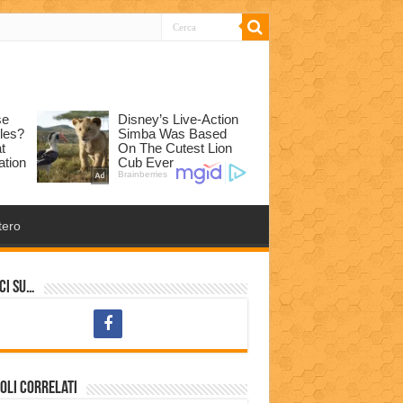
tero
ci su…
oli correlati