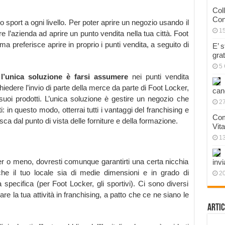
Col
Con
 sport a ogni livello. Per poter aprire un negozio usando il
1
 l’azienda ad aprire un punto vendita nella tua città. Foot
, ma preferisce aprire in proprio i punti vendita, a seguito di
E’ 
gra
5 
l’unica soluzione è farsi assumere
nei punti vendita
ichiedere l’invio di parte della merce da parte di Foot Locker,
can
i suoi prodotti. L’unica soluzione è gestire un negozio che
27
: in questo modo, otterrai tutti i vantaggi del franchising e
Com
sca dal punto di vista delle forniture e della formazione.
Vit
1
er o meno, dovresti comunque garantirti una certa nicchia
invi
che il tuo locale sia di medie dimensioni e in grado di
20
 specifica (per Foot Locker, gli sportivi). Ci sono diversi
e la tua attività in franchising, a patto che ce ne siano le
Artic