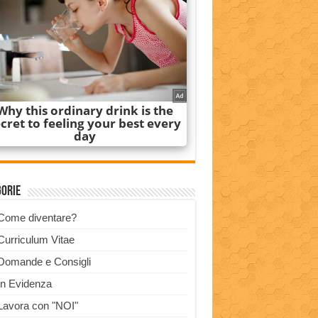
gorie
Come diventare?
Curriculum Vitae
Domande e Consigli
In Evidenza
Lavora con "NOI"