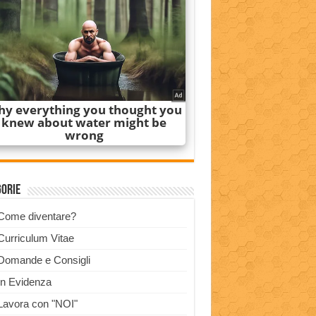
gorie
Come diventare?
Curriculum Vitae
Domande e Consigli
In Evidenza
Lavora con "NOI"