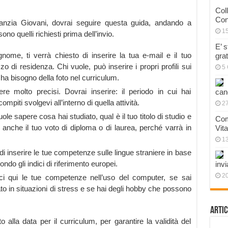
Col
Con
ranzia Giovani, dovrai seguire questa guida, andando a
1
sono quelli richiesti prima dell’invio.
E’ 
ome, ti verrà chiesto di inserire la tua e-mail e il tuo
gra
zzo di residenza. Chi vuole, può inserire i propri profili sui
5 
a bisogno della foto nel curriculum.
 molto precisi. Dovrai inserire: il periodo in cui hai
can
compiti svolgevi all’interno di quella attività.
27
e sapere cosa hai studiato, qual è il tuo titolo di studio e
Com
re anche il tuo voto di diploma o di laurea, perché varrà in
Vit
1
di inserire le tue competenze sulle lingue straniere in base
ondo gli indici di riferimento europei.
invi
20
ci qui le tue competenze nell’uso del computer, se sai
rato in situazioni di stress e se hai degli hobby che possono
Artic
 alla data per il curriculum, per garantire la validità del