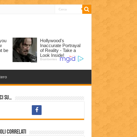
tero
ci su…
oli correlati