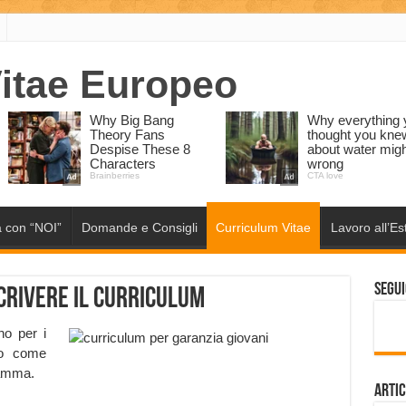
 con “NOI”
Domande e Consigli
Curriculum Vitae
Lavoro all’Es
Segui
crivere il curriculum
no per i
co come
ramma.
Artic