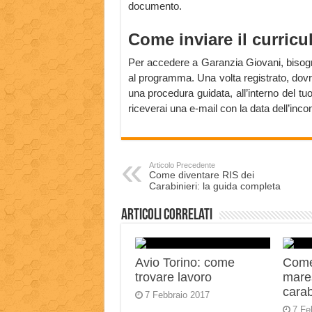
documento.
Come inviare il curric
Per accedere a Garanzia Giovani, bisogna 
al programma. Una volta registrato, dovra
una procedura guidata, all’interno del tu
riceverai una e-mail con la data dell’inco
Articolo Precedente
Come diventare RIS dei
Carabinieri: la guida completa
Articoli correlati
Avio Torino: come
Come
trovare lavoro
mares
carab
7 Febbraio 2017
7 Fe