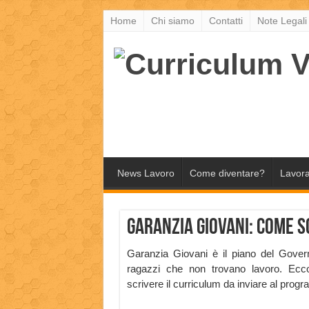
Home
Chi siamo
Contatti
Note Legali
News Lavoro
Come diventare?
Lavora
Garanzia Giovani: come s
Garanzia Giovani è il piano del Gover
ragazzi che non trovano lavoro. Ec
scrivere il curriculum da inviare al prog