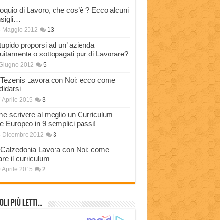
loquio di Lavoro, che cos’è ? Ecco alcuni
sigli…
5 Maggio 2012
13
stupido proporsi ad un’ azienda
tuitamente o sottopagati pur di Lavorare?
Giugno 2012
5
Tezenis Lavora con Noi: ecco come
didarsi
 Aprile 2015
3
e scrivere al meglio un Curriculum
ae Europeo in 9 semplici passi!
3 Dicembre 2012
3
Calzedonia Lavora con Noi: come
are il curriculum
 Aprile 2015
2
oli più Letti…