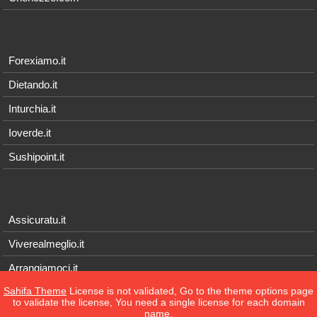
Forexiamo.it
Dietando.it
Inturchia.it
Ioverde.it
Sushipoint.it
Assicuratu.it
Viverealmeglio.it
Arrangiamoci.it
Sahifa Theme
License is not validated, Go to the theme options page
Tecnichef.it
to validate the license, You need a single license for each domain
name.