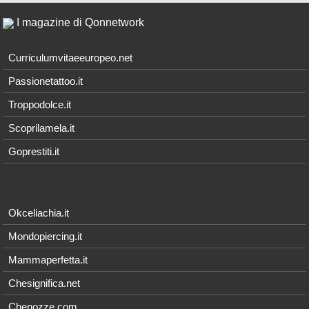
I magazine di Qonnetwork
Curriculumvitaeeuropeo.net
Passionetattoo.it
Troppodolce.it
Scoprilamela.it
Goprestiti.it
Okceliachia.it
Mondopiercing.it
Mammaperfetta.it
Chesignifica.net
Chenozze.com