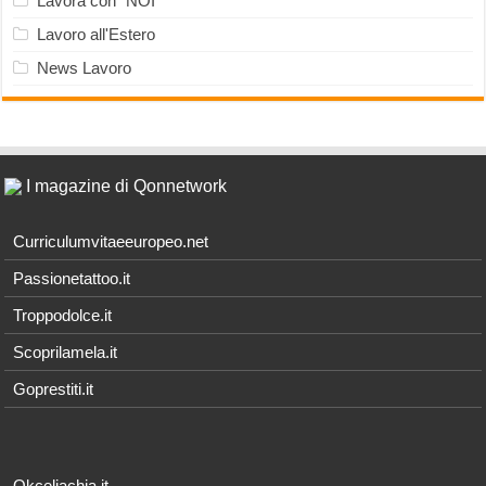
Lavora con "NOI"
Lavoro all'Estero
News Lavoro
I magazine di Qonnetwork
Curriculumvitaeeuropeo.net
Passionetattoo.it
Troppodolce.it
Scoprilamela.it
Goprestiti.it
Okceliachia.it