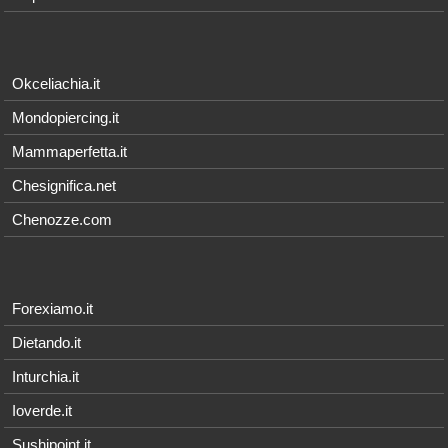
Okceliachia.it
Mondopiercing.it
Mammaperfetta.it
Chesignifica.net
Chenozze.com
Forexiamo.it
Dietando.it
Inturchia.it
Ioverde.it
Sushipoint.it