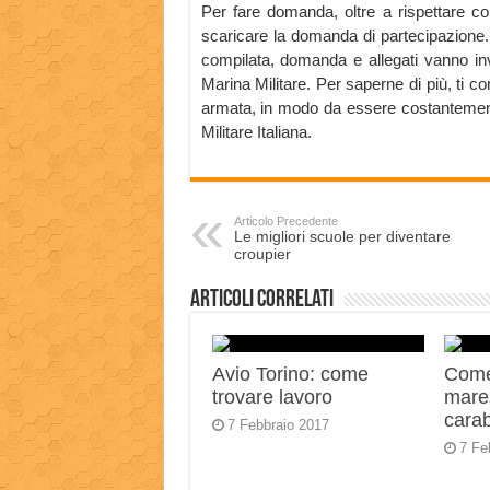
Per fare domanda, oltre a rispettare co
scaricare la domanda di partecipazione.
compilata, domanda e allegati vanno invia
Marina Militare. Per saperne di più, ti con
armata, in modo da essere costantemente
Militare Italiana.
Articolo Precedente
Le migliori scuole per diventare
croupier
Articoli correlati
Avio Torino: come
Come
trovare lavoro
mares
carab
7 Febbraio 2017
7 Fe