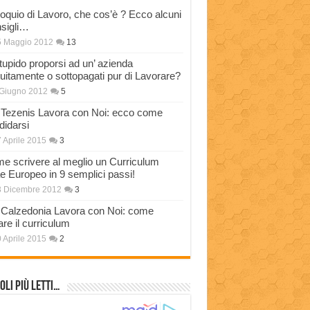
loquio di Lavoro, che cos’è ? Ecco alcuni
sigli…
5 Maggio 2012
13
stupido proporsi ad un’ azienda
tuitamente o sottopagati pur di Lavorare?
Giugno 2012
5
Tezenis Lavora con Noi: ecco come
didarsi
 Aprile 2015
3
e scrivere al meglio un Curriculum
ae Europeo in 9 semplici passi!
3 Dicembre 2012
3
Calzedonia Lavora con Noi: come
are il curriculum
 Aprile 2015
2
oli più Letti…