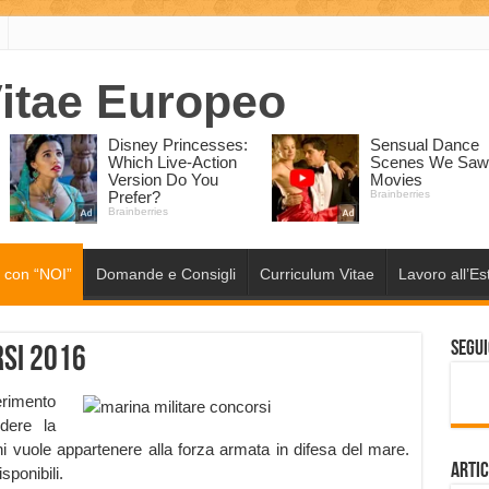
 con “NOI”
Domande e Consigli
Curriculum Vitae
Lavoro all’Es
Segui
rsi 2016
serimento
ndere la
chi vuole appartenere alla forza armata in difesa del mare.
Artic
sponibili.