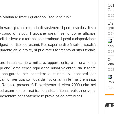
Col
Con
1
a Marina Militare riguardano i seguenti ruoli:
E’ 
trovare giovani in grado di sostenere il percorso da allievo
gra
ercorso di studi, il giovane sarà inserito come ufficiale
5 
uoli di rilievo e a tempo indeterminato. I posti a disposizione
gerà per titoli ed esami. Per saperne di più sulle modalità
can
imento delle prove, si può fare riferimento al sito ufficiale
27
Com
are la tua carriera militare, oppure entrare in una forza
Vit
i che l’ente cerca ogni anno nuovi volontari, da inserire
1
 obbligatorio per accedere ai successivi concorsi per
’anno, per quanto riguarda i volontari in ferma prefissata
invi
a Roma e prevederà l’inserimento di circa 2000 unità nel
20
ed esami e, se sarai tra i candidati ritenuti validi, riceverai
esentarti per sostenere le prove psico-attitudinali.
Artic