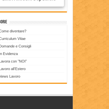
gorie
Come diventare?
Curriculum Vitae
Domande e Consigli
In Evidenza
Lavora con "NOI"
Lavoro all'Estero
News Lavoro