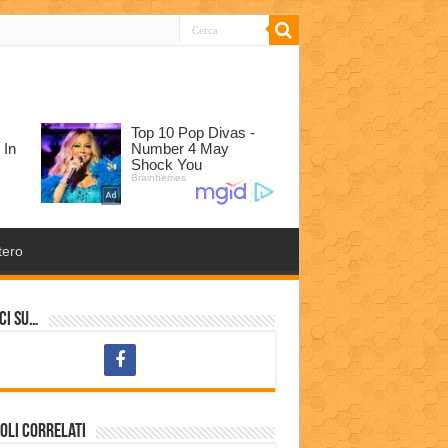
tero
ci su…
oli correlati