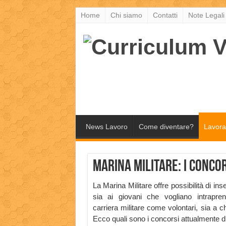
Home
Chi siamo
Contatti
Note Legali
News Lavoro
Come diventare?
Lavora
Marina Militare: i conco
La Marina Militare offre possibilità di in
sia ai giovani che vogliano intrapre
carriera militare come volontari, sia a 
Ecco quali sono i concorsi attualmente di