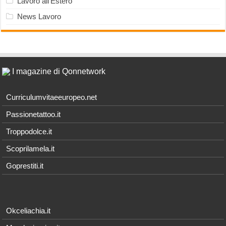
Lavoro all'Estero
News Lavoro
I magazine di Qonnetwork
Curriculumvitaeeuropeo.net
Passionetattoo.it
Troppodolce.it
Scoprilamela.it
Goprestiti.it
Okceliachia.it