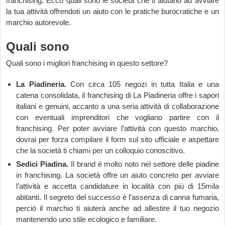
franchising. Ecco quali sono le società che ti aiutano ad avviare
la tua attività offrendoti un aiuto con le pratiche burocratiche e un
marchio autorevole.
Quali sono
Quali sono i migliori franchising in questo settore?
La Piadineria.
Con circa 105 negozi in tutta Italia e una
catena consolidata, il franchising di La Piadineria offre i sapori
italiani e genuini, accanto a una seria attività di collaborazione
con eventuali imprenditori che vogliano partire con il
franchising. Per poter avviare l’attività con questo marchio,
dovrai per forza compilare il form sul sito ufficiale e aspettare
che la società ti chiami per un colloquio conoscitivo.
Se
dici Piadina.
Il brand è molto noto nel settore delle piadine
in franchising. La società offre un aiuto concreto per avviare
l’attività e accetta candidature in località con più di 15mila
abitanti. Il segreto del successo è l’assenza di canna fumaria,
perciò il marchio ti aiuterà anche ad allestire il tuo negozio
mantenendo uno stile ecologico e familiare.