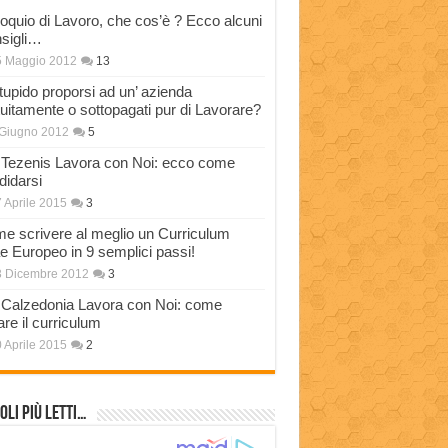
loquio di Lavoro, che cos’è ? Ecco alcuni
sigli…
5 Maggio 2012
13
stupido proporsi ad un’ azienda
tuitamente o sottopagati pur di Lavorare?
Giugno 2012
5
Tezenis Lavora con Noi: ecco come
didarsi
 Aprile 2015
3
e scrivere al meglio un Curriculum
ae Europeo in 9 semplici passi!
3 Dicembre 2012
3
Calzedonia Lavora con Noi: come
are il curriculum
 Aprile 2015
2
oli più Letti…