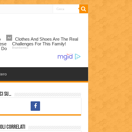
tero
ci su…
oli correlati