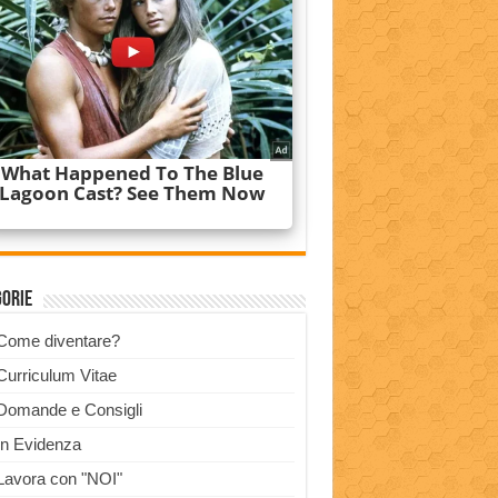
gorie
Come diventare?
Curriculum Vitae
Domande e Consigli
In Evidenza
Lavora con "NOI"