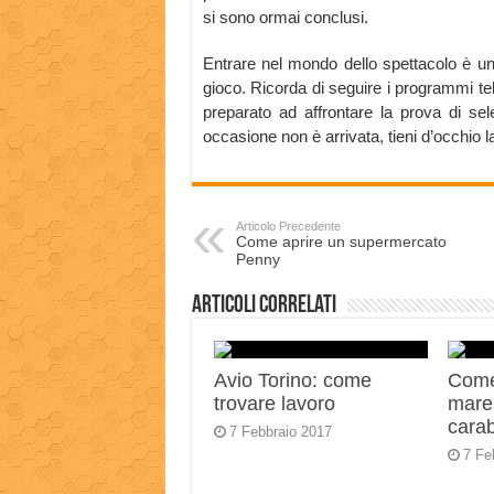
si sono ormai conclusi.
Entrare nel mondo dello spettacolo è un’
gioco. Ricorda di seguire i programmi tel
preparato ad affrontare la prova di se
occasione non è arrivata, tieni d’occhio la
Articolo Precedente
Come aprire un supermercato
Penny
Articoli correlati
Avio Torino: come
Come
trovare lavoro
mares
carab
7 Febbraio 2017
7 Fe