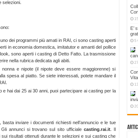
e selezioni.
Col
Con
1
sono:
E’ 
gra
 uno dei programmi più amati in RAI, ci sono casting aperti
5 
perti in economia domestica, imitatutor e amanti del pollice
 look, sono aperti i casting di Detto Fatto. La trasmissione
can
re nella rubrica dedicata agli abiti.
27
te, nonna e nipote (il nipote deve essere maggiorenne) si
Com
lla spesa al piatto. Se siete interessati, potete mandare il
Vit
RAI.
1
o e hai dai 25 ai 30 anni, puoi partecipare ai casting per la
invi
20
, basta inviare i documenti richiesti nell’annuncio e le tue
Artic
. Gli annunci si trovano sul sito ufficiale
casting.rai.it
. Il
 sui risultati ottenuti durante le selezioni e sui casting che