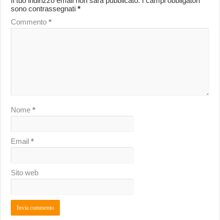
Il tuo indirizzo email non sarà pubblicato.
I campi obbligatori
sono contrassegnati
*
Commento
*
Nome
*
Email
*
Sito web