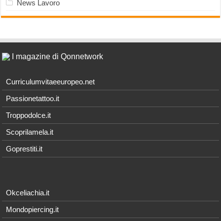
News Lavoro
I magazine di Qonnetwork
Curriculumvitaeeuropeo.net
Passionetattoo.it
Troppodolce.it
Scoprilamela.it
Goprestiti.it
Okceliachia.it
Mondopiercing.it