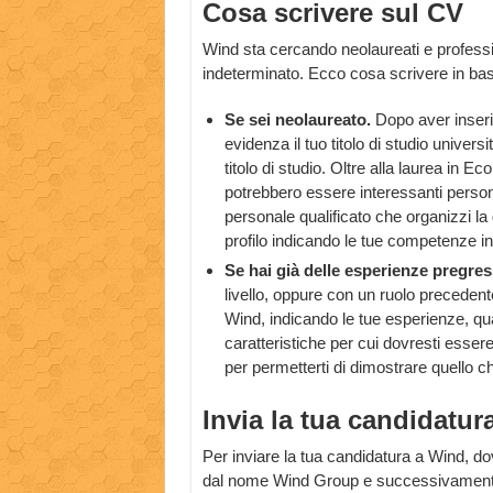
Cosa scrivere sul CV
Wind sta cercando neolaureati e profess
indeterminato. Ecco cosa scrivere in base
Se sei neolaureato.
Dopo aver inserit
evidenza il tuo titolo di studio universi
titolo di studio. Oltre alla laurea i
potrebbero essere interessanti person
personale qualificato che organizzi la
profilo indicando le tue competenze i
Se hai già delle esperienze pregre
livello, oppure con un ruolo preceden
Wind, indicando le tue esperienze, qual
caratteristiche per cui dovresti esser
per permetterti di dimostrare quello 
Invia la tua candidatur
Per inviare la tua candidatura a Wind, do
dal nome Wind Group e successivamente d