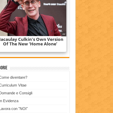
gorie
Come diventare?
Curriculum Vitae
Domande e Consigli
In Evidenza
Lavora con "NOI"