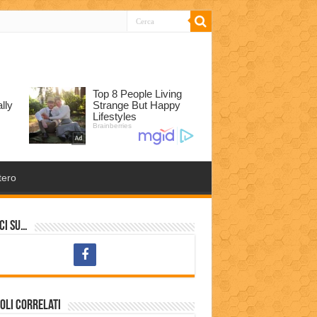
tero
ci su…
oli correlati