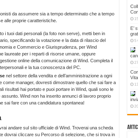
Col
Con
ionisti da assumere sia a tempo determinato che a tempo
1
 alle proprie caratteristiche.
E’ 
o i tuoi dati personali (la foto non serve), metti ben in
gra
tario, specificando la votazione e la data di rilascio del
5 
n Economia e Commercio e Giurisprudenza, per Wind
e laureate per i reparti di risorse umane, oppure
can
 gestione online della comunicazione di Wind. Completa il
27
nterpersonali e la tua conoscenza del PC.
Com
sse
nel settore della vendita e dell’amministrazione a ogni
Vit
te come manager, dovresti dimostrare quello che sai fare a
1
i risultati hai portato e puoi portare in Wind, quali sono le
e assunto. Wind non ha inserito annunci di lavoro proprio
invi
che sai fare con una candidatura spontanea!
20
a
Artic
vrai andare sul sito ufficiale di Wind. Troverai una scheda
ovrai cliccare su Percorso di selezione, che si trova in