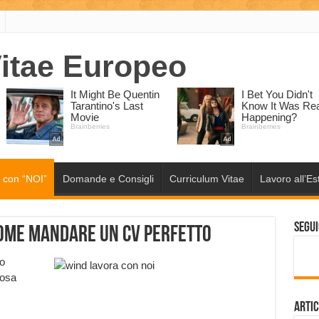
 con “NOI”
Domande e Consigli
Curriculum Vitae
Lavoro all’Es
Segui
come mandare un CV perfetto
to
cosa
Artic