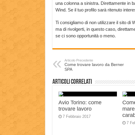
una colonna a sinistra. Direttamente in ba
Wind. Se il tuo profilo sarà ritenuto inter
Ti consigliamo di non utilizzare il sito d
ma di rivolgerti, in questo caso, direttam
se ci sono opportunità o meno.
Articolo Precedente
Come trovare lavoro da Berner
SPA
Articoli correlati
Avio Torino: come
Come
trovare lavoro
mares
carab
7 Febbraio 2017
7 Fe