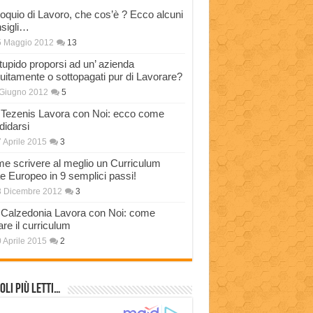
loquio di Lavoro, che cos’è ? Ecco alcuni
sigli…
5 Maggio 2012
13
stupido proporsi ad un’ azienda
tuitamente o sottopagati pur di Lavorare?
Giugno 2012
5
Tezenis Lavora con Noi: ecco come
didarsi
 Aprile 2015
3
e scrivere al meglio un Curriculum
ae Europeo in 9 semplici passi!
3 Dicembre 2012
3
Calzedonia Lavora con Noi: come
are il curriculum
 Aprile 2015
2
oli più Letti…