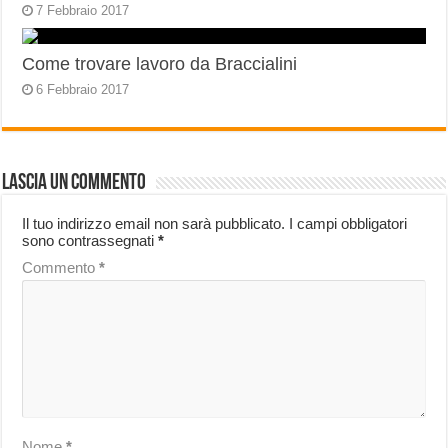
7 Febbraio 2017
Come trovare lavoro da Braccialini
6 Febbraio 2017
Lascia un commento
Il tuo indirizzo email non sarà pubblicato.
I campi obbligatori
sono contrassegnati
*
Commento
*
Nome
*