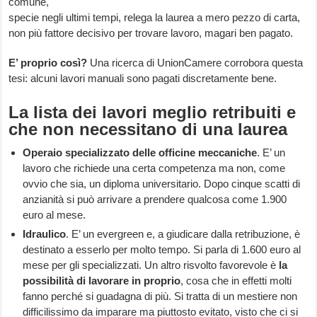
comune,
specie negli ultimi tempi, relega la laurea a mero pezzo di carta,
non più fattore decisivo per trovare lavoro, magari ben pagato.
E’ proprio così?
Una ricerca di UnionCamere corrobora questa
tesi: alcuni lavori manuali sono pagati discretamente bene.
La lista dei lavori meglio retribuiti e
che non necessitano di una laurea
Operaio specializzato delle officine meccaniche
. E’ un
lavoro che richiede una certa competenza ma non, come
ovvio che sia, un diploma universitario. Dopo cinque scatti di
anzianità si può arrivare a prendere qualcosa come 1.900
euro al mese.
Idraulico
. E’ un evergreen e, a giudicare dalla retribuzione, è
destinato a esserlo per molto tempo. Si parla di 1.600 euro al
mese per gli specializzati. Un altro risvolto favorevole è
la
possibilità di lavorare in proprio
, cosa che in effetti molti
fanno perché si guadagna di più. Si tratta di un mestiere non
difficilissimo da imparare ma piuttosto evitato, visto che ci si