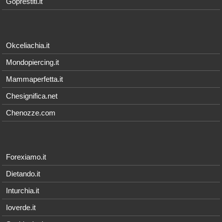
Goprestiti.it
Okceliachia.it
Mondopiercing.it
Mammaperfetta.it
Chesignifica.net
Chenozze.com
Forexiamo.it
Dietando.it
Inturchia.it
Ioverde.it