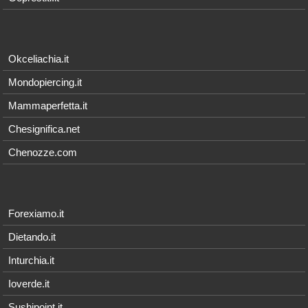
Okceliachia.it
Mondopiercing.it
Mammaperfetta.it
Chesignifica.net
Chenozze.com
Forexiamo.it
Dietando.it
Inturchia.it
Ioverde.it
Sushipoint.it