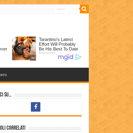
tero
ci su…
oli correlati