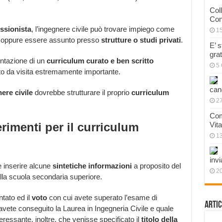
Col
Con
essionista
, l’ingegnere civile può trovare impiego come
1
 oppure essere assunto presso
strutture o studi privati
.
E’ 
gra
entazione di un
curriculum curato e ben scritto
5 
etto da visita estremamente importante.
can
ere civile
dovrebbe strutturare il proprio
curriculum
27
Com
rimenti per il curriculum
Vit
1
invi
 inserire alcune
sintetiche informazioni
a proposito del
20
alla scuola secondaria superiore.
tato ed il
voto
con cui avete superato l’esame di
Artic
vete conseguito la Laurea in Ingegneria Civile e quale
ressante, inoltre, che venisse specificato il
titolo della