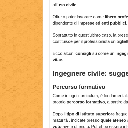
all’
uso civile
.
Oltre a poter lavorare come
libero prof
dipendente di
imprese ed enti pubblici
,
Soprattutto in quest’ultimo caso, la pres
costituisce per il professionista un bigli
Ecco alcuni
consigli
su come un
ingegn
vitae
.
Ingegnere civile: sugge
Percorso formativo
Come in ogni curriculum, è fondamentale
proprio
percorso formativo
, a partire d
Dopo il
tipo di istituto superiore
frequen
maturità , indicate presso
quale ateneo
a
voto
avete ottenuto. Potrebbe essere inte