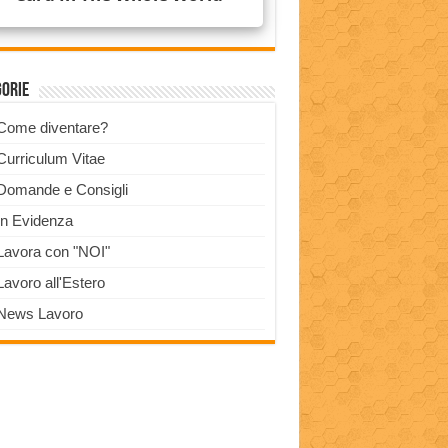
gorie
Come diventare?
Curriculum Vitae
Domande e Consigli
In Evidenza
Lavora con "NOI"
Lavoro all'Estero
News Lavoro