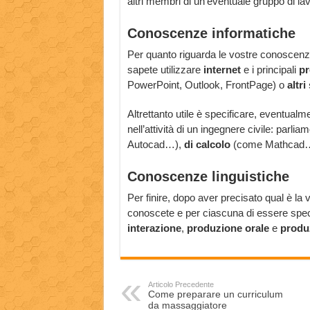
altri membri di un’eventuale gruppo di la
Conoscenze informatiche
Per quanto riguarda le vostre conoscenze 
sapete utilizzare
internet
e i principali
pr
PowerPoint, Outlook, FrontPage) o
altr
Altrettanto utile è specificare, eventual
nell’attività di un ingegnere civile: parliam
Autocad…),
di calcolo
(come Mathcad
Conoscenze linguistiche
Per finire, dopo aver precisato qual è la 
conoscete e per ciascuna di essere specif
interazione
,
produzione orale
e
produz
Articolo Precedente
Come preparare un curriculum
da massaggiatore