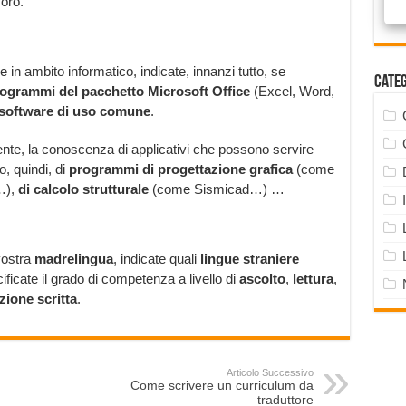
voro.
in ambito informatico, indicate, innanzi tutto, se
Cate
ogrammi del pacchetto Microsoft Office
(Excel, Word,
i software di uso comune
.
mente, la conoscenza di applicativi che possono servire
o, quindi, di
programmi di progettazione grafica
(come
…),
di calcolo strutturale
(come Sismicad…) …
vostra
madrelingua
, indicate quali
lingue straniere
icate il grado di competenza a livello di
ascolto
,
lettura
,
ione scritta
.
Articolo Successivo
Come scrivere un curriculum da
traduttore