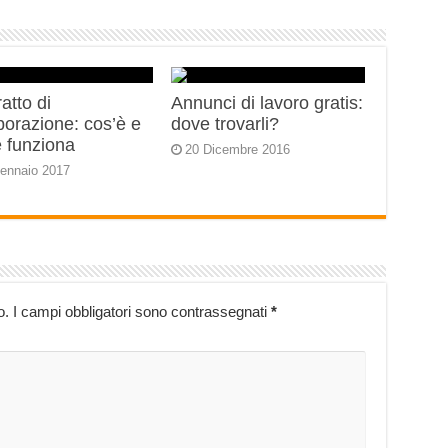
atto di
Annunci di lavoro gratis:
borazione: cos’è e
dove trovarli?
 funziona
20 Dicembre 2016
ennaio 2017
o.
I campi obbligatori sono contrassegnati
*