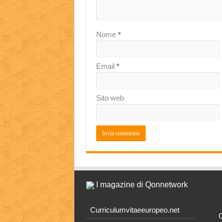
Nome
*
Email
*
Sito web
I magazine di Qonnetwork
Curriculumvitaeeuropeo.net
O