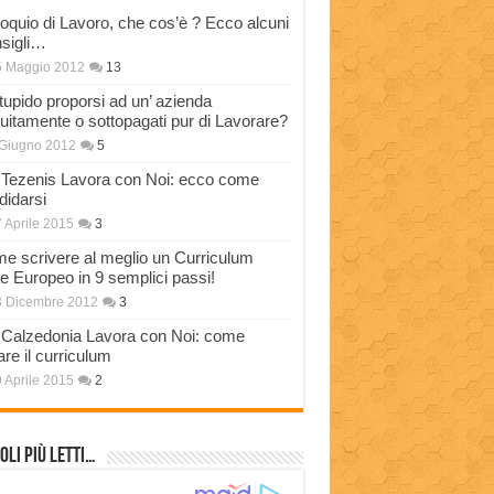
loquio di Lavoro, che cos’è ? Ecco alcuni
sigli…
5 Maggio 2012
13
stupido proporsi ad un’ azienda
tuitamente o sottopagati pur di Lavorare?
Giugno 2012
5
Tezenis Lavora con Noi: ecco come
didarsi
 Aprile 2015
3
e scrivere al meglio un Curriculum
ae Europeo in 9 semplici passi!
3 Dicembre 2012
3
Calzedonia Lavora con Noi: come
are il curriculum
 Aprile 2015
2
oli più Letti…