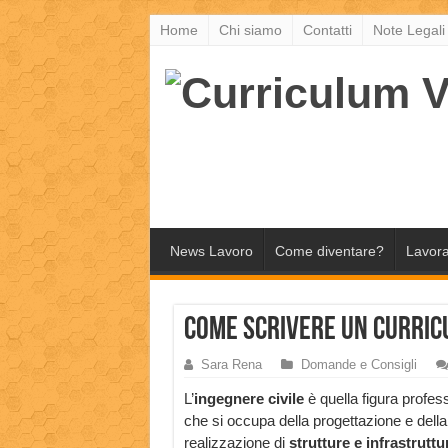
Home
Chi siamo
Contatti
Note Legali
News Lavoro
Come diventare?
Lavora
Come scrivere un curric
Sara Rena
Domande e Consigli
L’
ingegnere civile
è quella figura profes
che si occupa della progettazione e della
realizzazione di
strutture e infrastruttu