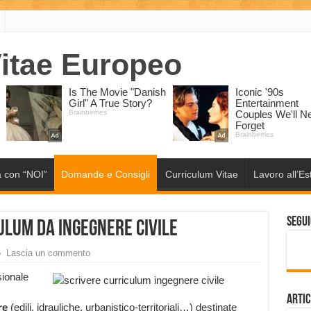
 con “NOI”
Domande e Consigli
Curriculum Vitae
Lavoro all’Es
Segui
ulum da ingegnere civile
Lascia un commento
sionale
Artic
re
(edili, idrauliche, urbanistico-territoriali…) destinate