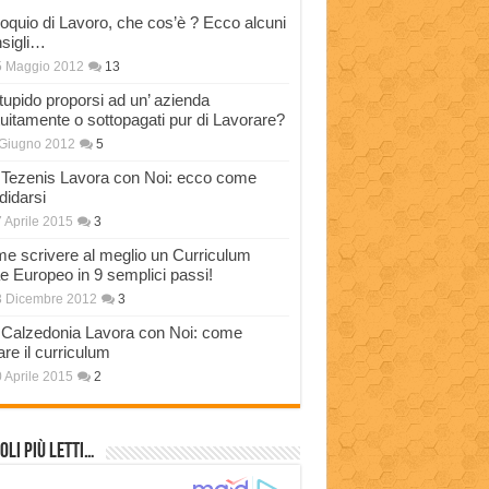
loquio di Lavoro, che cos’è ? Ecco alcuni
sigli…
5 Maggio 2012
13
stupido proporsi ad un’ azienda
tuitamente o sottopagati pur di Lavorare?
Giugno 2012
5
Tezenis Lavora con Noi: ecco come
didarsi
 Aprile 2015
3
e scrivere al meglio un Curriculum
ae Europeo in 9 semplici passi!
3 Dicembre 2012
3
Calzedonia Lavora con Noi: come
are il curriculum
 Aprile 2015
2
oli più Letti…