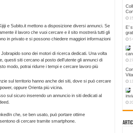
Col
Con
1
Kijiji e Subito.it mettono a disposizione diversi annunci. Se
E’ 
amente il lavoro che vuoi cercare e il sito mostrerà tutti gli
gra
e sono in privato e si possono chiedere maggiori informazioni
5 
 Jobrapido sono dei motori di ricerca dedicati. Una volta
can
re, questi siti cercano al posto dell’utente gli annunci di
27
uesto modo, potrai ridurre i tempi e cercare lavoro più
Com
Vit
zie sul territorio hanno anche dei siti, dove si può cercare
1
power, oppure Orienta più vicina.
o sul sicuro inserendo un annuncio in siti dedicati al
invi
deed.
20
inkedIn che, se ben usato, può portare ottime
onsentono di cercare tramite smartphone.
Artic