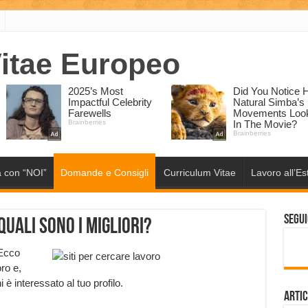
 con “NOI”
Domande e Consigli
Curriculum Vitae
Lavoro all’Es
Segui
quali sono i migliori?
 Ecco
oro e,
 è interessato al tuo profilo.
Artic