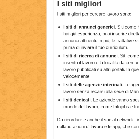
I siti migliori
I siti migliori per cercare lavoro sono:
I siti di annunci generici
. Siti come 
hai già esperienza, puoi inserire dirett
annunci attinenti. In più, le trattativ
prima di inviare il tuo curriculum.
I siti di ricerca di annunci.
Siti come
inserito il lavoro e la località da cerca
lavoro pubblicati su altri portali. In q
velocemente.
I siti delle agenzie interinali.
Le agen
lavoro senza recarsi alla sede di Man
I siti dedicati
. Le aziende vanno spess
mondo del lavoro, come Infojobs e In
Da ricordare è anche il social network L
collaborazioni di lavoro e le app, che c