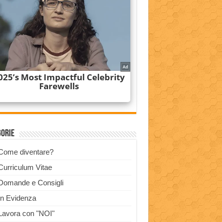
gorie
Come diventare?
Curriculum Vitae
Domande e Consigli
In Evidenza
Lavora con "NOI"