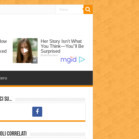
tero
ci su…
oli correlati