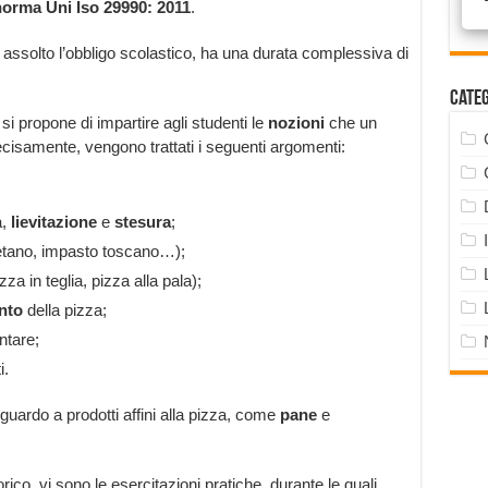
orma Uni Iso 29990: 2011
.
o assolto l’obbligo scolastico, ha una durata complessiva di
Cate
si propone di impartire agli studenti le
nozioni
che un
isamente, vengono trattati i seguenti argomenti:
a,
lievitazione
e
stesura
;
tano, impasto toscano…);
zza in teglia, pizza alla pala);
nto
della pizza;
ntare;
i.
riguardo a prodotti affini alla pizza, come
pane
e
orico, vi sono le esercitazioni pratiche, durante le quali