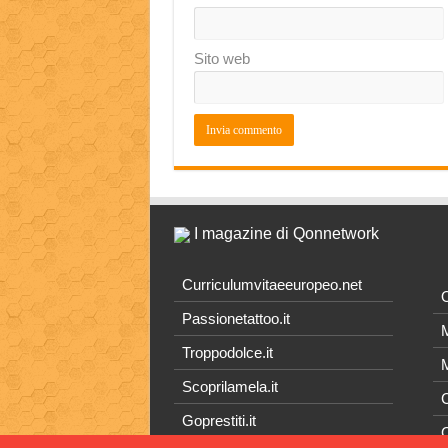
Sito web
I magazine di Qonnetwork
Curriculumvitaeeuropeo.net
O
Passionetattoo.it
M
Troppodolce.it
M
Scoprilamela.it
C
Goprestiti.it