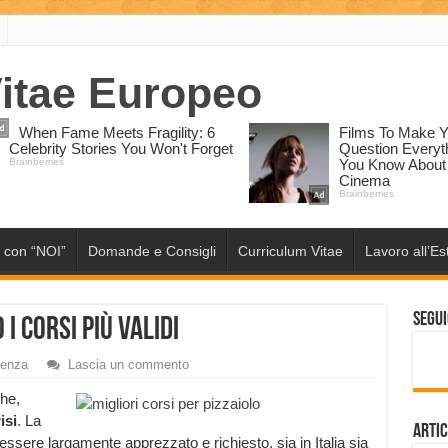
 con “NOI”
Domande e Consigli
Curriculum Vitae
Lavoro all’Es
Segui
i corsi più validi
denza
Lascia un commento
he,
isi
. La
Artic
 essere largamente apprezzato e richiesto, sia in Italia sia