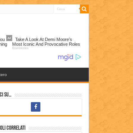
tero
ci su…
oli correlati