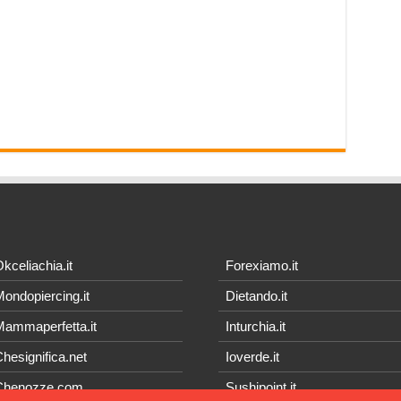
kceliachia.it
Forexiamo.it
ondopiercing.it
Dietando.it
ammaperfetta.it
Inturchia.it
hesignifica.net
Ioverde.it
Chenozze.com
Sushipoint.it