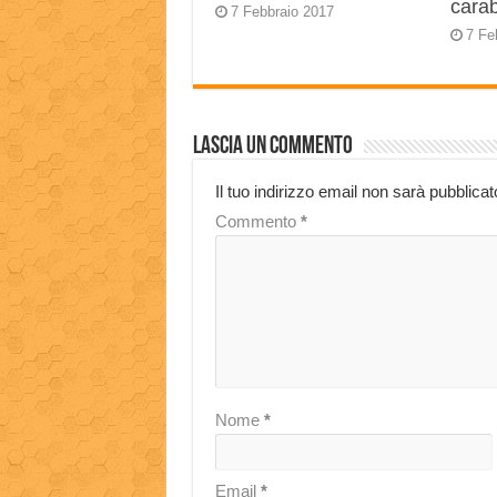
carab
7 Febbraio 2017
7 Fe
Lascia un commento
Il tuo indirizzo email non sarà pubblicat
Commento
*
Nome
*
Email
*