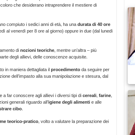
o
coloro che desiderano intraprendere il mestiere di
ano compiuto i sedici anni di età, ha una
durata di 40 ore
dì al venerdì per 8 ore al giorno) oppure in due (dal lunedì
gnamento di
nozioni teoriche
, mentre un’altra – più
parte degli allievi, delle conoscenze acquisite.
ato in maniera dettagliata il
procedimento
da seguire per
azione dell’impasto alla sua manipolazione e stesura, dal
 a far conoscere agli allievi i diversi tipi di
cereali
,
farine
,
oni generali riguardo all’
igiene degli alimenti
e alle
trare cibo
.
me teorico-pratico
, volto a valutare la preparazione dei