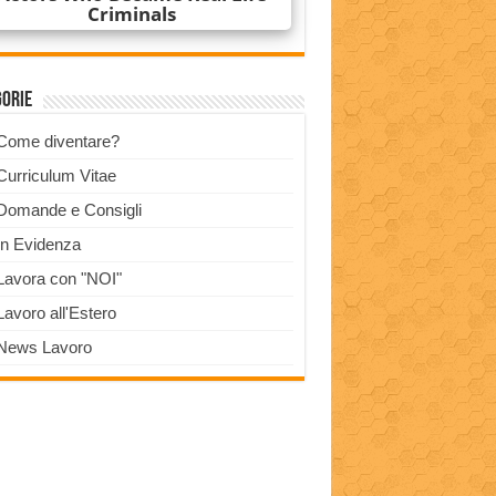
gorie
Come diventare?
Curriculum Vitae
Domande e Consigli
In Evidenza
Lavora con "NOI"
Lavoro all'Estero
News Lavoro