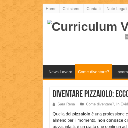
Home
Chi siamo
Contatti
Note Legali
News Lavoro
Come diventare?
Lavora
Diventare pizzaiolo: ecco 
Sara Rena
Come diventare?
,
In Evi
Quella del
pizzaiolo
è una professione c
almeno per il momento,
non conosce cr
pizza, infatti, è un piatto che continua ad