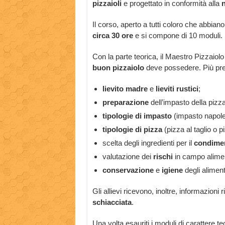
pizzaioli
e progettato in conformità alla
n
Il corso, aperto a tutti coloro che abbian
circa 30 ore
e si compone di 10 moduli.
Con la parte teorica, il Maestro Pizzaiolo 
buon pizzaiolo
deve possedere. Più prec
lievito madre
e
lieviti rustici
;
preparazione
dell’impasto della pizz
tipologie di impasto
(impasto napole
tipologie di pizza
(pizza al taglio o pi
scelta degli ingredienti per il
condime
valutazione dei
rischi
in campo alime
conservazione
e
igiene
degli aliment
Gli allievi ricevono, inoltre, informazioni 
schiacciata
.
Una volta esauriti i moduli di carattere te