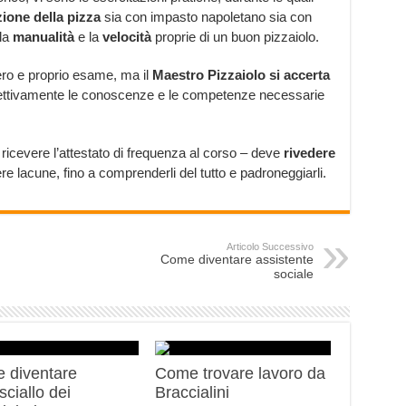
ione della pizza
sia con impasto napoletano sia con
la
manualità
e la
velocità
proprie di un buon pizzaiolo.
ero e proprio esame, ma il
Maestro Pizzaiolo si accerta
fettivamente le conoscenze e le competenze necessarie
 ricevere l’attestato di frequenza al corso – deve
rivedere
re lacune, fino a comprenderli del tutto e padroneggiarli.
Articolo Successivo
Come diventare assistente
sociale
 diventare
Come trovare lavoro da
ciallo dei
Braccialini