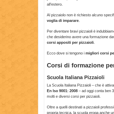
all’estero.
Al pizzaiolo non è richiesto alcuno specif
voglia di imparare
.
Per diventare bravi pizzaioli è indubbia
che desiderino avere una formazione dav
corsi appositi per pizzaioli
.
Ecco dove si tengono i
migliori corsi pe
Corsi di formazione per
Scuola Italiana Pizzaioli
La Scuola Italiana Pizzaioli – che è attiv
En Iso 9001: 2008
– ad oggi conta ben 31
molti e diversi corsi per pizzaioli.
Oltre a quelli destinati a pizzaioli profes
propria tecnica, la scuola eroga anche u