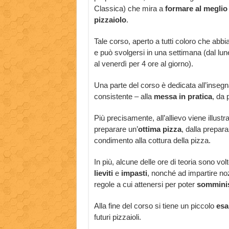
Classica) che mira a
formare al megli
pizzaiolo
.
Tale corso, aperto a tutti coloro che abbi
e può svolgersi in una settimana (dal lune
al venerdì per 4 ore al giorno).
Una parte del corso è dedicata all’inse
consistente – alla
messa in pratica
, da 
Più precisamente, all’allievo viene illustr
preparare un’
ottima pizza
, dalla prepar
condimento alla cottura della pizza.
In più, alcune delle ore di teoria sono volte
lieviti
e
impasti
, nonché ad impartire nozi
regole a cui attenersi per poter
somminis
Alla fine del corso si tiene un piccolo
esa
futuri pizzaioli.