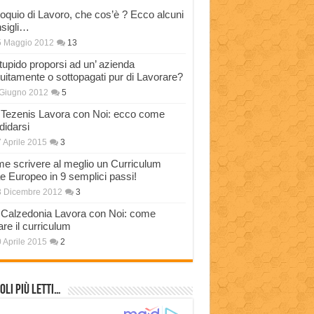
loquio di Lavoro, che cos’è ? Ecco alcuni
sigli…
5 Maggio 2012
13
stupido proporsi ad un’ azienda
tuitamente o sottopagati pur di Lavorare?
Giugno 2012
5
Tezenis Lavora con Noi: ecco come
didarsi
 Aprile 2015
3
e scrivere al meglio un Curriculum
ae Europeo in 9 semplici passi!
3 Dicembre 2012
3
Calzedonia Lavora con Noi: come
are il curriculum
 Aprile 2015
2
oli più Letti…