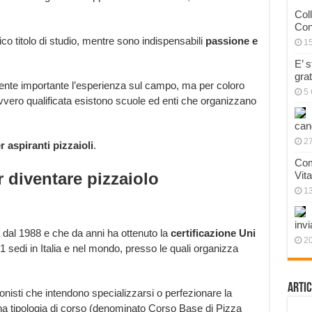
Col
Con
ico titolo di studio, mentre sono indispensabili
passione e
1
E’ 
gra
mente importante l’esperienza sul campo, ma per coloro
5 
vero qualificata esistono scuole ed enti che organizzano
can
27
r aspiranti pizzaioli
.
Com
 diventare pizzaiolo
Vit
1
invi
a dal 1988 e che da anni ha ottenuto la
certificazione Uni
20
 sedi in Italia e nel mondo, presso le quali organizza
Artic
sionisti che intendono specializzarsi o perfezionare la
na tipologia di corso (denominato Corso Base di Pizza