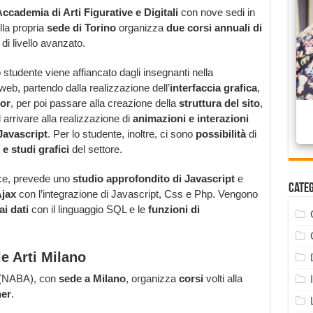
ccademia di Arti Figurative e Digitali
con nove sedi in
ella propria
sede di Torino
organizza
due corsi annuali di
o di livello avanzato.
 studente viene affiancato dagli insegnanti nella
 web, partendo dalla realizzazione dell’
interfaccia grafica
,
tor
, per poi passare alla creazione della
struttura del sito
,
d arrivare alla realizzazione di
animazioni e interazioni
Javascript
. Per lo studente, inoltre, ci sono
possibilità
di
e studi grafici
del settore.
ece, prevede uno
studio approfondito di Javascript
e
Cate
Ajax
con l’integrazione di Javascript, Css e Php. Vengono
ai dati
con il linguaggio SQL e le
funzioni di
e Arti Milano
(NABA), con
sede a Milano
, organizza
corsi
volti alla
ner
.