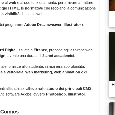
ne al web
e al suo funzionamento, per arrivare a trattare
ggio HTML
, le
normative
che regolano la comunicazione
la visibilità
di un sito web.
dei programmi
Adobe
Dreamweaver
,
Illustrator
e
i Digitali
situata a
Firenze
, propone agli aspiranti web
ign
, avente una durata di
2 anni accademici
.
nale fornisce allo studente, in maniera approfondita,
le e vettoriale
,
web marketing
,
web animation
e di
ti affianchino l’allievo nello
studio dei principali CMS
,
anti software Adobe, ovvero
Photoshop
,
Illustrator
,
i Comics