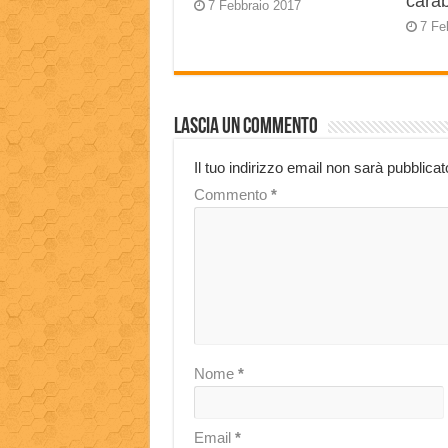
carab
7 Febbraio 2017
7 Fe
Lascia un commento
Il tuo indirizzo email non sarà pubblicat
Commento
*
Nome
*
Email
*