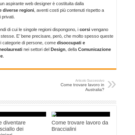
 un aspirante web designer è costituita dalla
e diverse regioni
, aventi costi più contenuti rispetto a
 privati.
ondi di cui le singole regioni dispongono, i
corsi
vengano
ni stesse. E’ bene precisare, però, che molto spesso queste
ri categorie di persone, come
disoccupati e
neolaureati
nei settori del
Design
, della
Comunicazione
re
.
Articolo Successivo
Come trovare lavoro in
Australia?
 diventare
Come trovare lavoro da
ciallo dei
Braccialini