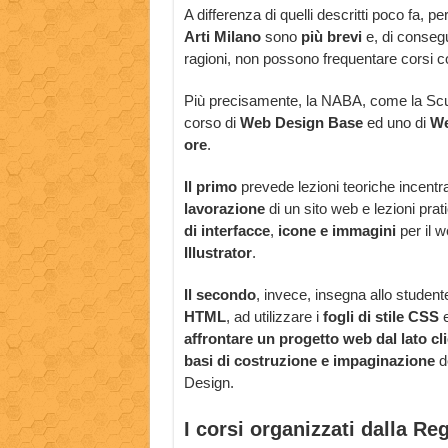
A differenza di quelli descritti poco fa, per
Arti Milano
sono
più brevi
e, di consegu
ragioni, non possono frequentare corsi co
Più precisamente, la NABA, come la Scuo
corso di
Web Design Base
ed uno di
We
ore
.
Il primo
prevede lezioni teoriche incentra
lavorazione
di un sito web e lezioni prati
di interfacce
,
icone e immagini
per il w
Illustrator
.
Il secondo
, invece, insegna allo studente
HTML
, ad utilizzare i
fogli di stile CSS
e
affrontare un progetto web dal lato cl
basi di costruzione e impaginazione
d
Design.
I corsi organizzati dalla Re