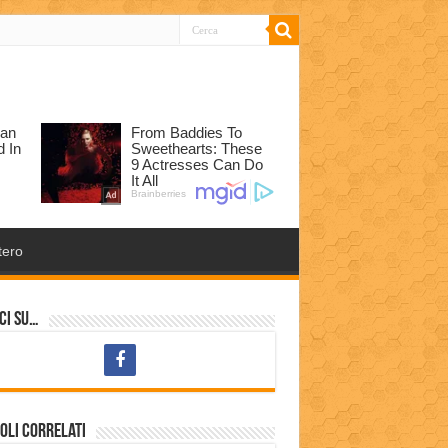
tero
ci su…
oli correlati