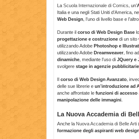
La
Scuola Internazionale di Comics
, un’
A
Italia e una negli Stati Uniti d’America, n
Web Design
, l’uno di livello base e l’altr
Durante il
corso di Web Design Base
lo
progettazione e costruzione
di un sito
utilizzando Adobe
Photoshop e Illustra
utilizzando Adobe
Dreamweaver
, fino a
dinamiche
, mediante l’uso di
JQuery e 
svolgere
stage in agenzie pubblicitarie 
Il
corso di Web Design Avanzato
, inv
delle sue librerie e
un’introduzione ad 
anche affrontate le
funzioni di accesso 
manipolazione delle immagini
.
La Nuova Accademia di Bell
Anche la
Nuova Accademia di Belle Arti
formazione degli aspiranti web desig