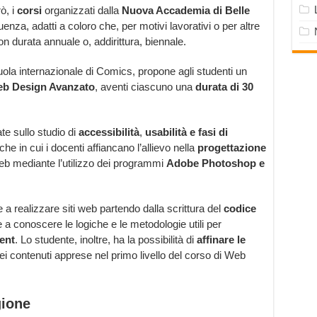
ò, i
corsi
organizzati dalla
Nuova Accademia di Belle
enza, adatti a coloro che, per motivi lavorativi o per altre
n durata annuale o, addirittura, biennale.
la internazionale di Comics, propone agli studenti un
b Design Avanzato
, aventi ciascuno una
durata di 30
te sullo studio di
accessibilità
,
usabilità e fasi di
che in cui i docenti affiancano l’allievo nella
progettazione
eb mediante l’utilizzo dei programmi
Adobe Photoshop e
 a realizzare siti web partendo dalla scrittura del
codice
 a conoscere le logiche e le metodologie utili per
ient
. Lo studente, inoltre, ha la possibilità di
affinare le
ei contenuti apprese nel primo livello del corso di Web
gione