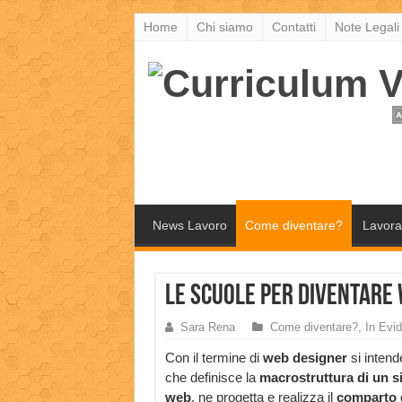
Home
Chi siamo
Contatti
Note Legali
News Lavoro
Come diventare?
Lavora
Le scuole per diventare
Sara Rena
Come diventare?
,
In Evi
Con il termine di
web designer
si intend
che definisce la
macrostruttura di un s
web
, ne progetta e realizza il
comparto 