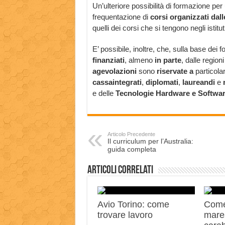
Un’ulteriore possibilità di formazione per
frequentazione di
corsi organizzati dall
quelli dei corsi che si tengono negli istituti
E’ possibile, inoltre, che, sulla base dei f
finanziati
, almeno
in parte
, dalle regio
agevolazioni
sono
riservate a
particola
cassaintegrati
,
diplomati
,
laureandi
e
e delle
Tecnologie Hardware e Softwa
Articolo Precedente
Il curriculum per l’Australia:
guida completa
Articoli correlati
Avio Torino: come
Come
trovare lavoro
mares