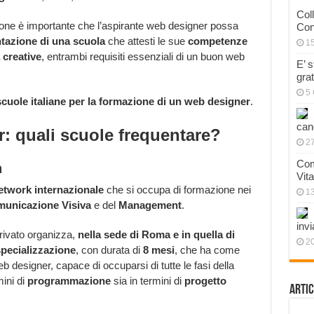
Col
ione è importante che l’aspirante web designer possa
Con
tazione di una scuola
che attesti le sue
competenze
1
 creative
, entrambi requisiti essenziali di un buon web
E’ 
gra
5 
scuole italiane per la formazione di un web designer
.
can
: quali scuole frequentare?
27
Com
n
Vit
etwork internazionale
che si occupa di formazione nei
1
unicazione Visiva
e del
Management
.
invi
privato organizza,
nella sede di Roma e in quella di
20
specializzazione
, con durata di
8 mesi
, che ha come
 designer, capace di occuparsi di tutte le fasi della
mini di
programmazione
sia in termini di
progetto
Artic