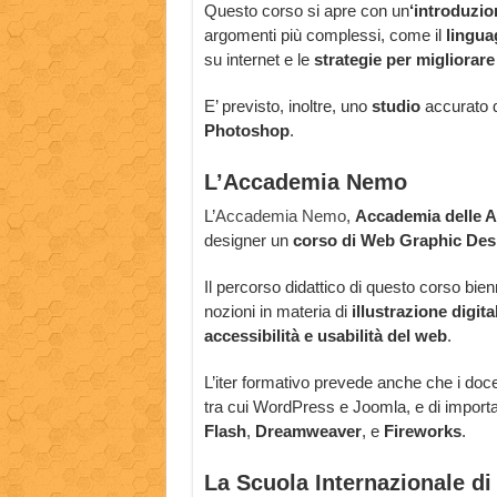
Questo corso si apre con un
‘introduzio
argomenti più complessi, come il
lingua
su internet e le
strategie per migliorare 
E’ previsto, inoltre, uno
studio
accurato 
Photoshop
.
L’Accademia Nemo
L’
Accademia Nemo
,
Accademia delle Art
designer un
corso di Web Graphic Des
Il percorso didattico di questo corso bien
nozioni in materia di
illustrazione digita
accessibilità e usabilità del web
.
L’iter formativo prevede anche che i docen
tra cui WordPress e Joomla, e di import
Flash
,
Dreamweaver
, e
Fireworks
.
La Scuola Internazionale d