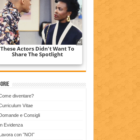
gorie
Come diventare?
Curriculum Vitae
Domande e Consigli
In Evidenza
Lavora con "NOI"