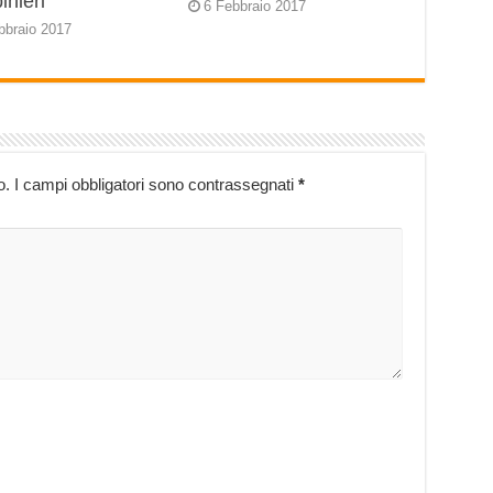
inieri
6 Febbraio 2017
bbraio 2017
o.
I campi obbligatori sono contrassegnati
*