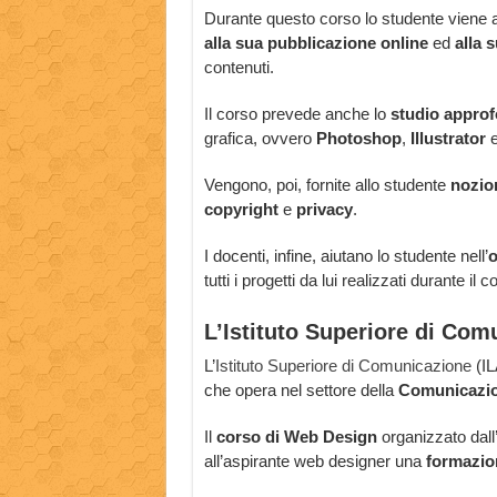
Durante questo corso lo studente viene a
alla sua pubblicazione online
ed
alla 
contenuti.
Il corso prevede anche lo
studio approf
grafica, ovvero
Photoshop
,
Illustrator
Vengono, poi, fornite allo studente
nozion
copyright
e
privacy
.
I docenti, infine, aiutano lo studente nell’
o
tutti i progetti da lui realizzati durante il 
L’Istituto Superiore di Com
L’
Istituto Superiore di Comunicazione
(IL
che opera nel settore della
Comunicazion
Il
corso di Web Design
organizzato dall’
all’aspirante web designer una
formazio