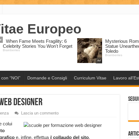
 con “NOI”
Domande e Consigli
Curriculum Vitae
Lavoro all’Es
Segui
 web designer
denza
Lascia un commento
e colui
ito
Artic
grafico
e, infine, effettua il
collaudo del sito
.