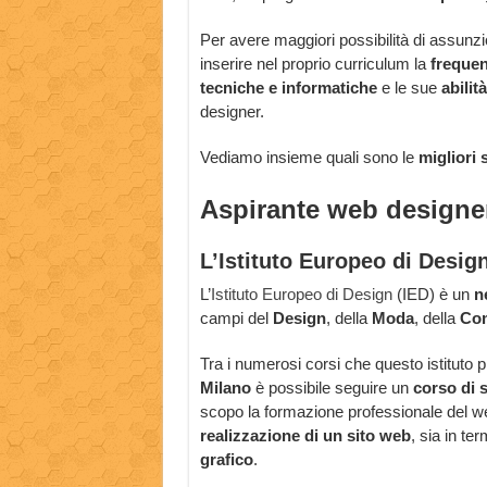
Per avere maggiori possibilità di assunz
inserire nel proprio curriculum la
frequen
tecniche e informatiche
e le sue
abilit
à
designer.
Vediamo insieme quali sono le
migliori 
Aspirante web designer
L’Istituto Europeo di Desig
L’
Istituto Europeo di Design
(IED) è un
n
campi del
Design
, della
Moda
, della
Com
Tra i numerosi corsi che questo istituto 
Milano
è possibile seguire un
corso di 
scopo la formazione professionale del web
realizzazione di un sito web
, sia in ter
grafico
.