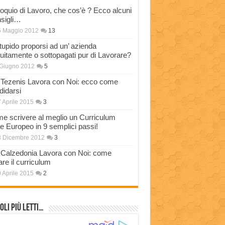
loquio di Lavoro, che cos’è ? Ecco alcuni
sigli…
5 Maggio 2012
13
stupido proporsi ad un’ azienda
tuitamente o sottopagati pur di Lavorare?
Giugno 2012
5
Tezenis Lavora con Noi: ecco come
didarsi
 Aprile 2015
3
e scrivere al meglio un Curriculum
ae Europeo in 9 semplici passi!
3 Dicembre 2012
3
Calzedonia Lavora con Noi: come
are il curriculum
 Aprile 2015
2
oli più Letti…