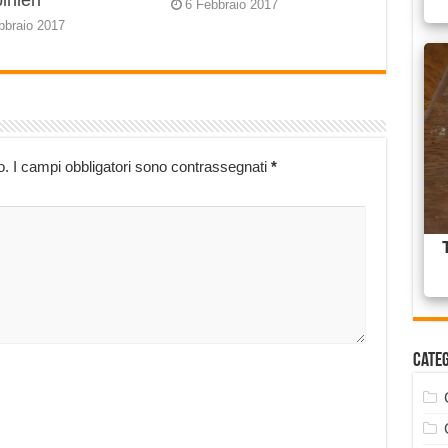
inieri
6 Febbraio 2017
bbraio 2017
o.
I campi obbligatori sono contrassegnati
*
Cate