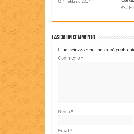
carab
7 Febbraio 2017
7 Fe
Lascia un commento
Il tuo indirizzo email non sarà pubblicat
Commento
*
Nome
*
Email
*