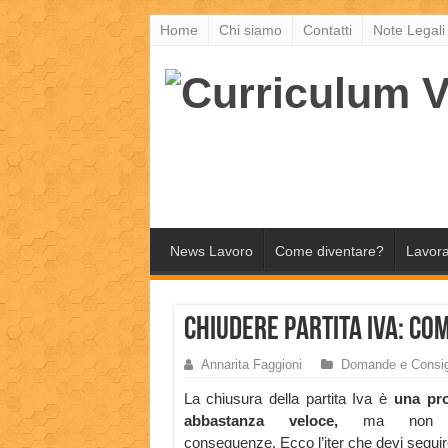
Home
Chi siamo
Contatti
Note Legali
News Lavoro
Come diventare?
Lavora
Chiudere Partita IVA: com
Annarita Faggioni
Domande e Consig
La chiusura della partita Iva è
una pr
abbastanza veloce,
ma non s
conseguenze. Ecco l’iter che devi seguire