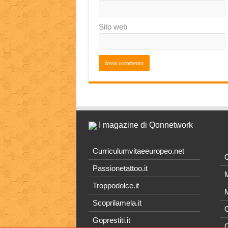
Sito web
I magazine di Qonnetwork
Curriculumvitaeeuropeo.net
O
Passionetattoo.it
M
Troppodolce.it
M
Scoprilamela.it
C
Goprestiti.it