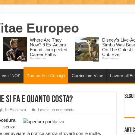
 con “NOI”
Domande e Consigli
Curriculum Vitae
Lavoro all’Es
Segui
e si fa e quanto costa?
li
,
In Evidenza
Lascia un commento
ocedura
enza
Artic
 per avviare la pratica senza ritrovarti con le multe.