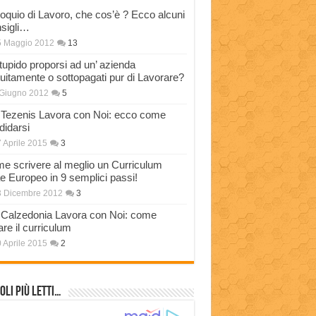
loquio di Lavoro, che cos’è ? Ecco alcuni
sigli…
5 Maggio 2012
13
stupido proporsi ad un’ azienda
tuitamente o sottopagati pur di Lavorare?
Giugno 2012
5
Tezenis Lavora con Noi: ecco come
didarsi
 Aprile 2015
3
e scrivere al meglio un Curriculum
ae Europeo in 9 semplici passi!
3 Dicembre 2012
3
Calzedonia Lavora con Noi: come
are il curriculum
 Aprile 2015
2
oli più Letti…