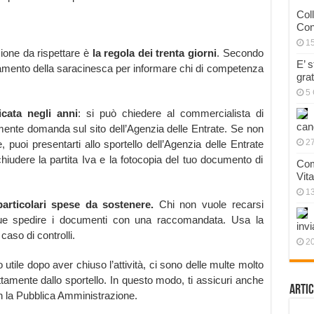
Col
Con
1
zione da rispettare è
la regola dei trenta giorni
. Secondo
E’ 
samento della saracinesca per informare chi di competenza
gra
5 
cata negli anni
: si può chiedere al commercialista di
can
mente domanda sul sito dell’Agenzia delle Entrate. Se non
27
 puoi presentarti allo sportello dell’Agenzia delle Entrate
iudere la partita Iva e la fotocopia del tuo documento di
Com
Vit
1
articolari spese da sostenere.
Chi non vuole recarsi
que spedire i documenti con una raccomandata. Usa la
invi
caso di controlli.
20
 utile dopo aver chiuso l’attività, ci sono delle multe molto
ettamente dallo sportello. In questo modo, ti assicuri anche
Artic
on la Pubblica Amministrazione.