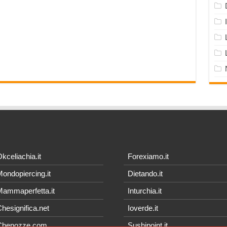
kceliachia.it
Forexiamo.it
ondopiercing.it
Dietando.it
ammaperfetta.it
Inturchia.it
hesignifica.net
Ioverde.it
Chenozze.com
Sushipoint.it