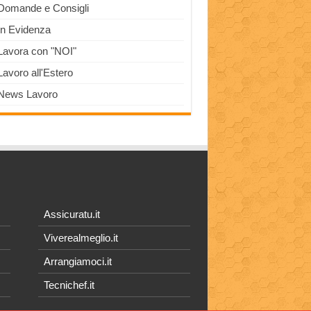
Domande e Consigli
In Evidenza
Lavora con "NOI"
Lavoro all'Estero
News Lavoro
Assicuratu.it
Viverealmeglio.it
Arrangiamoci.it
Tecnichef.it