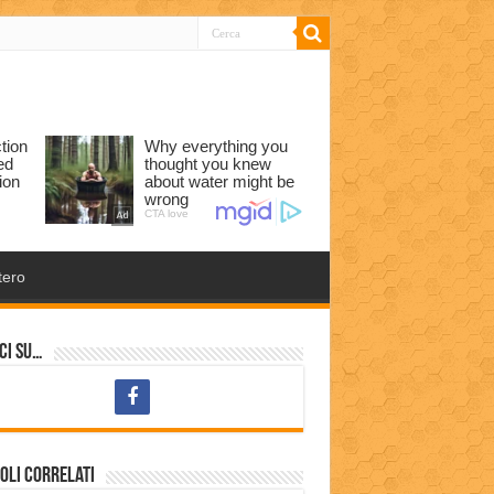
tero
ci su…
oli correlati