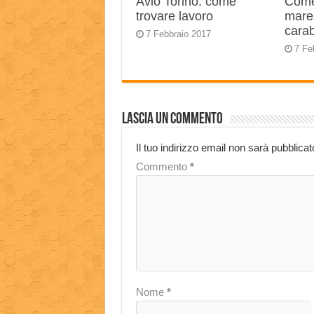
Avio Torino: come
Come
trovare lavoro
mares
carab
7 Febbraio 2017
7 Fe
Lascia un commento
Il tuo indirizzo email non sarà pubblicat
Commento
*
Nome
*