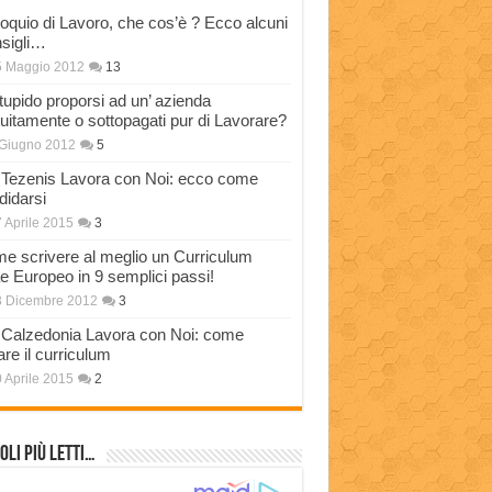
loquio di Lavoro, che cos’è ? Ecco alcuni
sigli…
5 Maggio 2012
13
stupido proporsi ad un’ azienda
tuitamente o sottopagati pur di Lavorare?
Giugno 2012
5
Tezenis Lavora con Noi: ecco come
didarsi
 Aprile 2015
3
e scrivere al meglio un Curriculum
ae Europeo in 9 semplici passi!
3 Dicembre 2012
3
Calzedonia Lavora con Noi: come
are il curriculum
 Aprile 2015
2
oli più Letti…