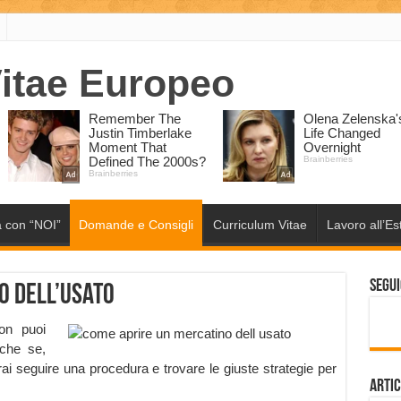
 con “NOI”
Domande e Consigli
Curriculum Vitae
Lavoro all’Es
Segui
o dell’Usato
non puoi
nche se,
vrai seguire una procedura e trovare le giuste strategie per
Artic