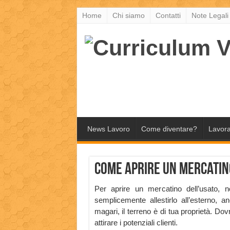
Home
Chi siamo
Contatti
Note Legali
News Lavoro
Come diventare?
Lavora
Come aprire un Mercatin
Per aprire un mercatino dell’usato, 
semplicemente allestirlo all’esterno, a
magari, il terreno è di tua proprietà. Do
attirare i potenziali clienti.