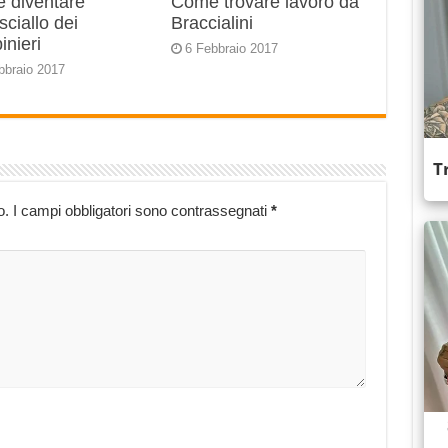
 diventare
Come trovare lavoro da
ciallo dei
Braccialini
inieri
6 Febbraio 2017
bbraio 2017
o.
I campi obbligatori sono contrassegnati
*