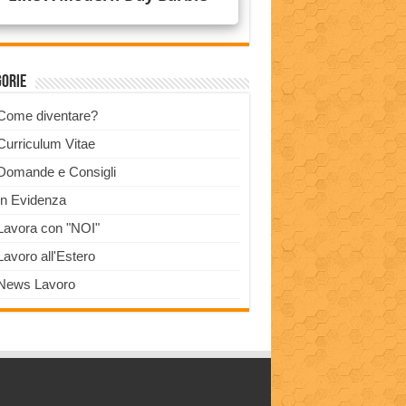
gorie
Come diventare?
Curriculum Vitae
Domande e Consigli
In Evidenza
Lavora con "NOI"
Lavoro all'Estero
News Lavoro