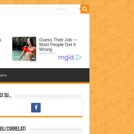
tero
ci su…
oli correlati