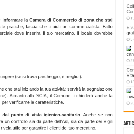
Col
Con
1
 e
informare la Camera di Commercio di zona che stai
ste pratiche, lascia che ti aiuti un commercialista. Fatto
E’ 
gra
rciale dove inserirai il tuo mercatino. Il locale dovrebbe
5 
can
27
Com
Vit
ngere (se si trova parcheggio, è meglio!).
1
 che stai iniziando la tua attività: servirà la segnalazione
line). Accanto alla SCIA, il Comune ti chiederà anche la
invi
, per verificarne le caratteristiche.
20
dal punto di vista igienico-sanitario.
Anche se non
ere un controllo sia da parte dell’Asl, sia da parte dei Vigili
Artic
ivela utile per garantire i clienti del tuo mercatino.