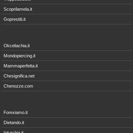
Scoprilamela.it
Goprestiti.it
Okceliachia.it
Mondopiercing.it
Mammaperfetta.it
Chesignifica.net
Chenozze.com
Forexiamo.it
Dietando.it
Inturchia.it