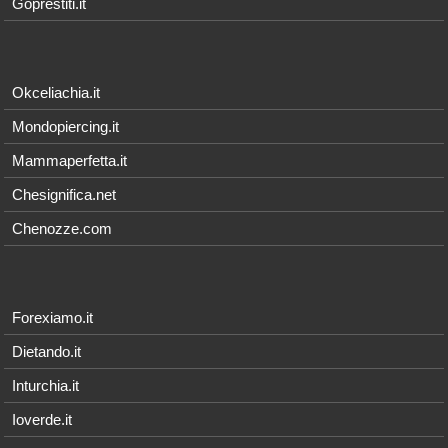
Goprestiti.it
Okceliachia.it
Mondopiercing.it
Mammaperfetta.it
Chesignifica.net
Chenozze.com
Forexiamo.it
Dietando.it
Inturchia.it
Ioverde.it