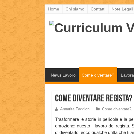
Home
Chi siamo
Contatti
Note Legali
News Lavoro
Come diventare?
Lavora
Come diventare regista?
Annarita Faggioni
Come diventare?
,
Trasformare le storie in pellicola e la pel
emozione: questo il lavoro del regista. 
di diventarlo, ecco qualche dritta che ti ai