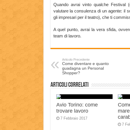
Quando avrai vinto qualche Festival (op
valutare la consulenza di un agente: il s
gli impresari per il teatro), che ti commis
A quel punto, avrai la vera sfida, ovver
team di lavoro.
Articolo Precedente
Come diventare e quanto
guadagna un Personal
Shopper?
Articoli correlati
Avio Torino: come
Come
trovare lavoro
mares
carab
7 Febbraio 2017
7 Fe