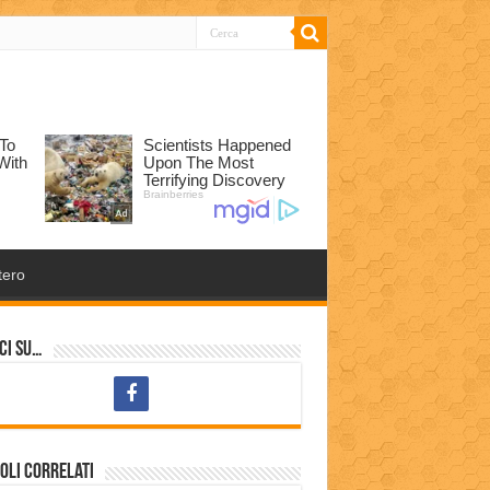
tero
ci su…
oli correlati