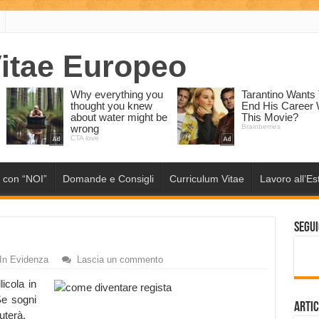
 con “NOI”
Domande e Consigli
Curriculum Vitae
Lavoro all’Es
Segui
In Evidenza
Lascia un commento
licola in
Se sogni
Artic
uterà.