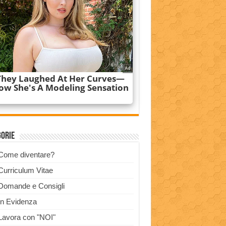
gorie
Come diventare?
Curriculum Vitae
Domande e Consigli
In Evidenza
Lavora con "NOI"