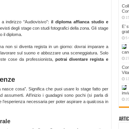
Col
Con
1
 a indirizzo “Audiovisivo”:
il diploma affianca studio e
E’ 
visti degli stage con studi fotografici della zona. Gli stage
gra
 il diploma.
5 
ma non si diventa regista in un giorno: dovrai imparare a
can
, lavorare sul suono e abbozzare una sceneggiatura. Solo
27
este cose da professionista,
potrai diventare regista e
Com
Vit
ienze
1
a nasce cosa”. Significa che puoi usare lo stage fatto per
invi
ad assumerti. All’inizio i guadagni sono pochi (si parla di
20
re l’esperienza necessaria per poter aspirare a qualcosa in
Artic
rale