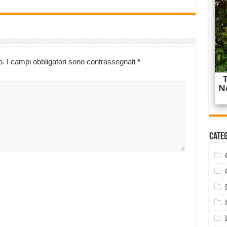
o.
I campi obbligatori sono contrassegnati
*
Cate