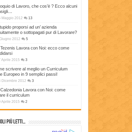
loquio di Lavoro, che cos’è ? Ecco alcuni
sigli…
5 Maggio 2012
13
stupido proporsi ad un’ azienda
tuitamente o sottopagati pur di Lavorare?
Giugno 2012
5
Tezenis Lavora con Noi: ecco come
didarsi
 Aprile 2015
3
e scrivere al meglio un Curriculum
ae Europeo in 9 semplici passi!
3 Dicembre 2012
3
Calzedonia Lavora con Noi: come
are il curriculum
 Aprile 2015
2
oli più Letti…