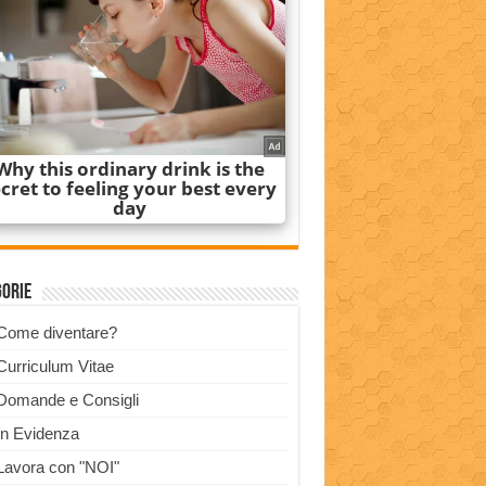
gorie
Come diventare?
Curriculum Vitae
Domande e Consigli
In Evidenza
Lavora con "NOI"