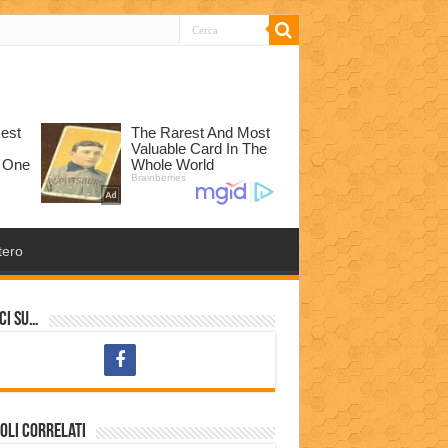
tero
ci su…
oli correlati