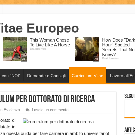
 con “NOI”
Domande e Consigli
Curriculum Vitae
Lavoro all’Es
Segui
ulum per Dottorato di Ricerca
In Evidenza
Lascia un commento
torato di
lutato in
Artic
zza questa guida per fare carriera in ambito universitario!