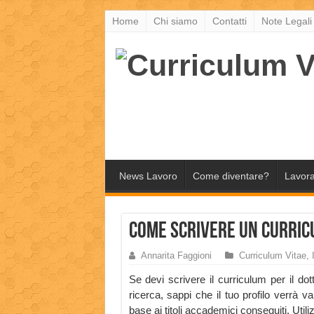
Home
Chi siamo
Contatti
Note Legali
News Lavoro
Come diventare?
Lavora
Come scrivere un Curric
Annarita Faggioni
Curriculum Vitae
,
Se devi scrivere il curriculum per il dot
ricerca, sappi che il tuo profilo verrà va
base ai titoli accademici conseguiti. Utili