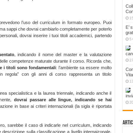
Col
Con
1
à prevedono l’uso del curriculum in formato europeo. Puoi
E’ 
s, ma sappi che dovrai cambiarlo completamente per poterlo
gra
 personali, dovrai inserire i tuoi titoli accademici, partendo
5 
can
uentato
, indicando il nome del master e la valutazione
27
delle competenze maturate durante il corso. Ricorda che,
e i titoli sono fondamentali
: l’ambiente sa essere molto
Com
in regola” con gli anni di corso rappresenta un titolo
Vit
1
ea specialistica e la laurea triennale, indicando anche il
invi
amente,
dovrai passare alle lingue, indicando se hai
20
azione in base ai criteri internazionali (la sigla è riportata
Artic
ero, sarebbe il caso di indicarle nel curriculum, indicando
 descrizione sulla classificazione a livello internaizonale.