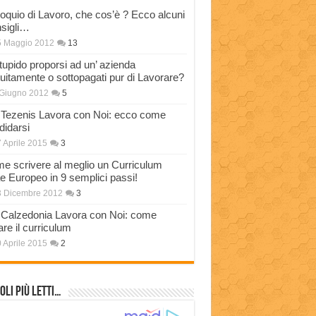
loquio di Lavoro, che cos’è ? Ecco alcuni
sigli…
5 Maggio 2012
13
stupido proporsi ad un’ azienda
tuitamente o sottopagati pur di Lavorare?
Giugno 2012
5
Tezenis Lavora con Noi: ecco come
didarsi
 Aprile 2015
3
e scrivere al meglio un Curriculum
ae Europeo in 9 semplici passi!
3 Dicembre 2012
3
Calzedonia Lavora con Noi: come
are il curriculum
 Aprile 2015
2
oli più Letti…