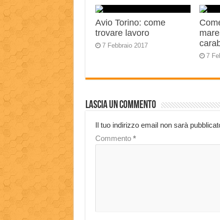
Avio Torino: come
Come
trovare lavoro
mares
carab
7 Febbraio 2017
7 Fe
Lascia un commento
Il tuo indirizzo email non sarà pubblicat
Commento
*