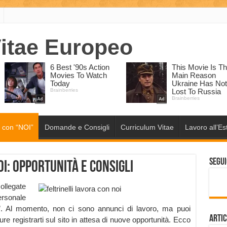
 con “NOI”
Domande e Consigli
Curriculum Vitae
Lavoro all’Es
Segui
i: opportunità e consigli
collegate
ersonale
”. Al momento, non ci sono annunci di lavoro, ma puoi
Artic
 registrarti sul sito in attesa di nuove opportunità. Ecco