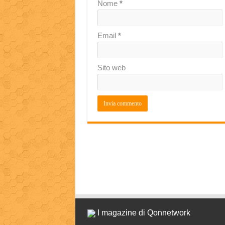
Nome
*
Email
*
Sito web
I magazine di Qonnetwork