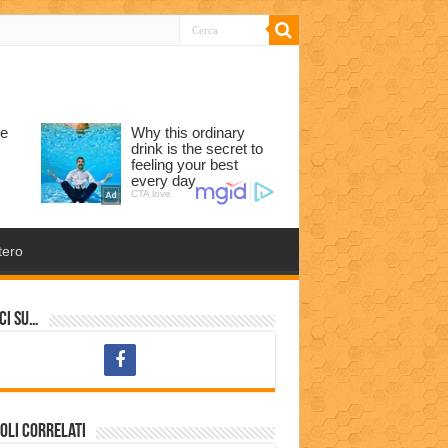
tero
ci su…
oli correlati