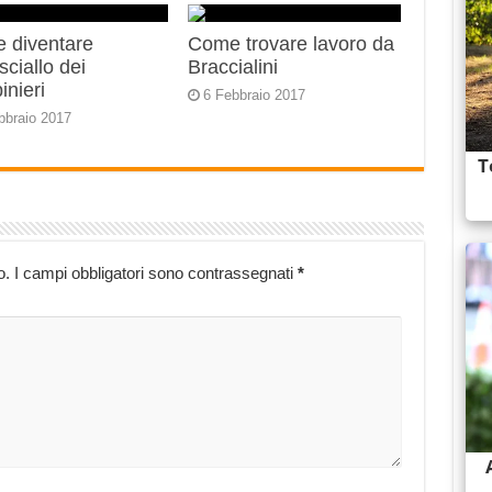
 diventare
Come trovare lavoro da
ciallo dei
Braccialini
inieri
6 Febbraio 2017
bbraio 2017
o.
I campi obbligatori sono contrassegnati
*