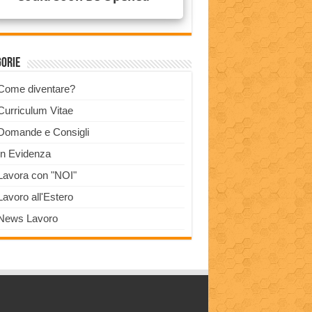
gorie
Come diventare?
Curriculum Vitae
Domande e Consigli
In Evidenza
Lavora con "NOI"
Lavoro all'Estero
News Lavoro