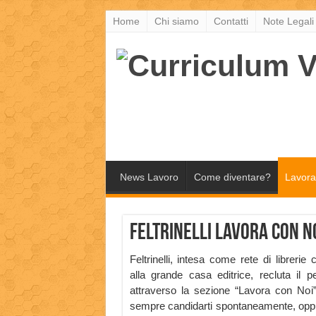
Home
Chi siamo
Contatti
Note Legali
News Lavoro
Come diventare?
Lavora
Feltrinelli Lavora con No
Feltrinelli, intesa come rete di librerie 
alla grande casa editrice, recluta il p
attraverso la sezione “Lavora con Noi
sempre candidarti spontaneamente, oppure