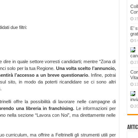
Col
Con
1
dati due filtri:
E’ 
gra
5 
can
e dire in quale settore vorresti candidarti; mentre “Zona di
27
unci solo per la tua Regione.
Una volta scelto l’annuncio,
Com
sentirà l’accesso a un breve questionario
. Infine, potrai
Vit
sul sito, in modo da poterti ricandidare se ci sono altri
1
.
invi
inelli offre la possibilità di lavorare nelle campagne di
20
prendo una libreria in franchising.
Le informazioni per
no nella sezione “Lavora con Noi”, ma direttamente nelle
Artic
curriculum, ma offrire a Feltrinelli gli strumenti utili per