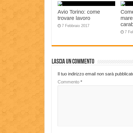
Avio Torino: come
Come
trovare lavoro
mares
carab
7 Febbraio 2017
7 Fe
Lascia un commento
Il tuo indirizzo email non sarà pubblicat
Commento
*