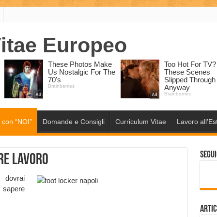
 con “NOI”
Domande e Consigli
Curriculum Vitae
Lavoro all’Es
Segui
re lavoro
 dovrai
i sapere
Artic