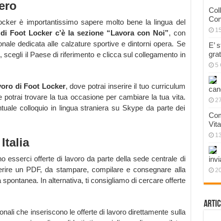
tero
Col
Con
Locker è importantissimo sapere molto bene la lingua del
1
le di Foot Locker c’è la sezione “Lavora con Noi”
, con
ionale dedicata alle calzature sportive e dintorni opera. Se
E’ 
gra
o, scegli il Paese di riferimento e clicca sul collegamento in
5 
avoro di Foot Locker
, dove potrai inserire il tuo curriculum
can
e potrai trovare la tua occasione per cambiare la tua vita.
27
tuale colloquio in lingua straniera su Skype da parte dei
Com
Vit
1
Italia
o esserci offerte di lavoro da parte della sede centrale di
invi
serire un PDF, da stampare, compilare e consegnare alla
20
 spontanea. In alternativa, ti consigliamo di cercare offerte
Artic
nali che inseriscono le offerte di lavoro direttamente sulla