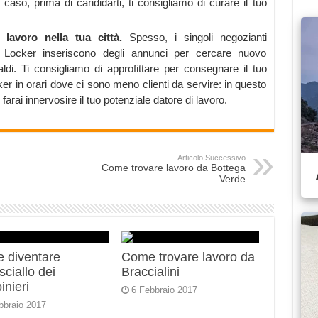
 caso, prima di candidarti, ti consigliamo di curare il tuo
 lavoro nella tua città.
Spesso, i singoli negozianti
ot Locker inseriscono degli annunci per cercare nuovo
aldi. Ti consigliamo di approfittare per consegnare il tuo
er in orari dove ci sono meno clienti da servire: in questo
farai innervosire il tuo potenziale datore di lavoro.
Articolo Successivo
Come trovare lavoro da Bottega
Verde
 diventare
Come trovare lavoro da
ciallo dei
Braccialini
inieri
6 Febbraio 2017
bbraio 2017