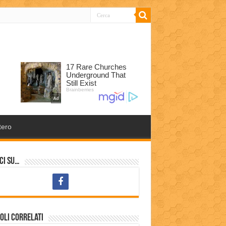
tero
ci su…
oli correlati