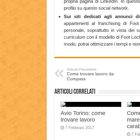
propria pagina di LinkedIn. In questo
profilo su questo social network.
Sui siti dedicati agli annunci di
appartenenti al franchising di Fo
personale, soprattutto in vista dei s
curriculum con il modello di Foot Lock
modo, potrai ottimizzare i tempi e non 
Articolo Precedente
Come trovare lavoro da
Compass
Articoli correlati
Avio Torino: come
Come
trovare lavoro
mares
carab
7 Febbraio 2017
7 Fe