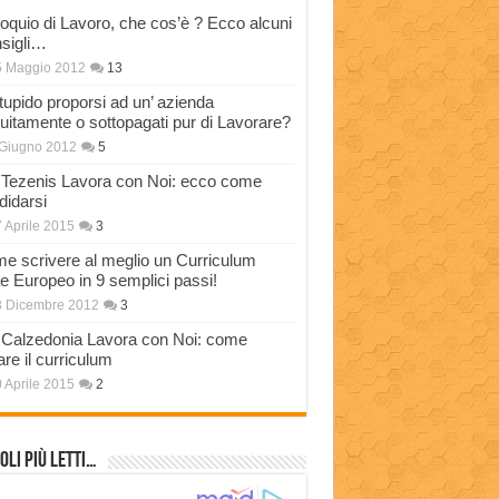
loquio di Lavoro, che cos’è ? Ecco alcuni
sigli…
5 Maggio 2012
13
stupido proporsi ad un’ azienda
tuitamente o sottopagati pur di Lavorare?
Giugno 2012
5
Tezenis Lavora con Noi: ecco come
didarsi
 Aprile 2015
3
e scrivere al meglio un Curriculum
ae Europeo in 9 semplici passi!
3 Dicembre 2012
3
Calzedonia Lavora con Noi: come
are il curriculum
 Aprile 2015
2
oli più Letti…