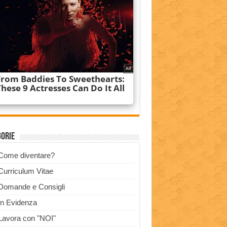
gorie
Come diventare?
Curriculum Vitae
Domande e Consigli
In Evidenza
Lavora con "NOI"