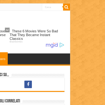
tero
ci su…
oli correlati