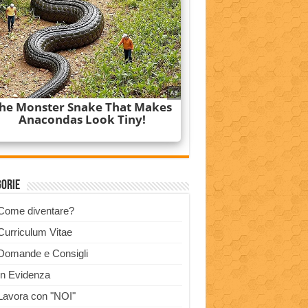
gorie
Come diventare?
Curriculum Vitae
Domande e Consigli
In Evidenza
Lavora con "NOI"