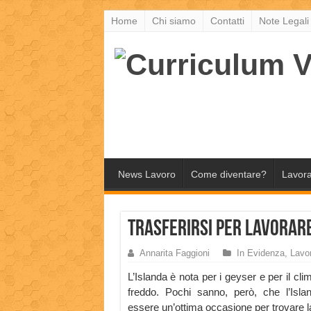
Home
Chi siamo
Contatti
Note Legali
News Lavoro
Come diventare?
Lavora
Trasferirsi per Lavorare
Annarita Faggioni
In Evidenza
,
Lavor
L’Islanda è nota per i geyser e per il cl
freddo. Pochi sanno, però, che l’Isl
essere un’ottima occasione per trovare l