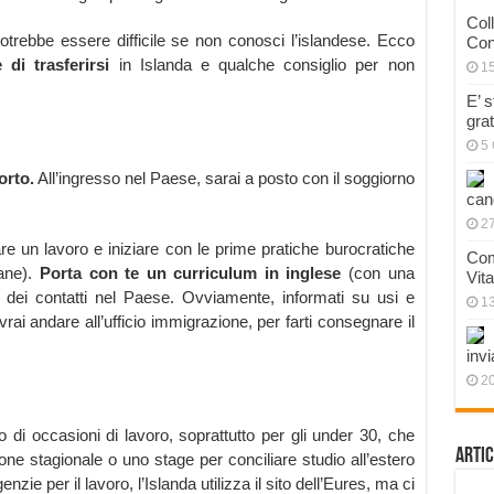
Col
potrebbe essere difficile se non conosci l’islandese. Ecco
Con
di trasferirsi
in Islanda e qualche consiglio per non
1
E’ 
gra
5 
orto.
All’ingresso nel Paese, sarai a posto con il soggiorno
can
27
re un lavoro e iniziare con le prime pratiche burocratiche
Com
iane).
Porta con te un curriculum in inglese
(con una
Vit
ti dei contatti nel Paese. Ovviamente, informati su usi e
1
rai andare all’ufficio immigrazione, per farti consegnare il
invi
20
 di occasioni di lavoro, soprattutto per gli under 30, che
Artic
e stagionale o uno stage per conciliare studio all’estero
nzie per il lavoro, l’Islanda utilizza il sito dell’Eures, ma ci