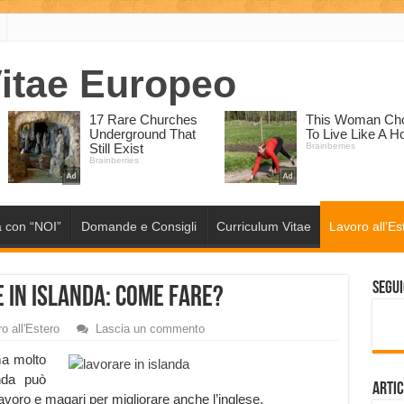
 con “NOI”
Domande e Consigli
Curriculum Vitae
Lavoro all’Es
Segui
 in Islanda: come fare?
o all'Estero
Lascia un commento
ima molto
anda può
Artic
avoro e magari per migliorare anche l’inglese.