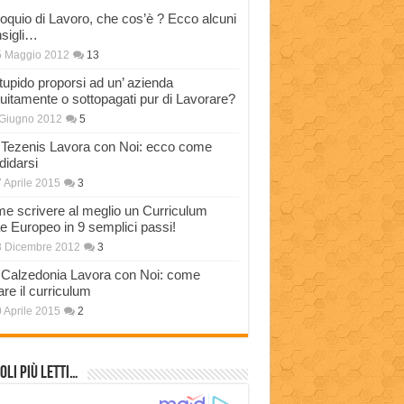
loquio di Lavoro, che cos’è ? Ecco alcuni
sigli…
5 Maggio 2012
13
stupido proporsi ad un’ azienda
tuitamente o sottopagati pur di Lavorare?
Giugno 2012
5
Tezenis Lavora con Noi: ecco come
didarsi
 Aprile 2015
3
e scrivere al meglio un Curriculum
ae Europeo in 9 semplici passi!
3 Dicembre 2012
3
Calzedonia Lavora con Noi: come
are il curriculum
 Aprile 2015
2
oli più Letti…