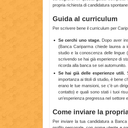
propria richiesta di candidatura sponta
Guida al curriculum
Per scrivere bene il curriculum per Carip
Se cerchi uno stage.
Dopo aver inser
(Banca Cariparma chiede laurea a ind
studio e la conoscenza delle lingue (
scrivendo se hai già esperienze di st
ricorda alla banca se sei automunito.
Se hai già delle esperienze utili.
importanza ai titoli di studio, è bene c
erano le tue mansioni, se c’è un dir
contatto) e quali sono stati i tuoi ri
un’esperienza pregressa nel settore e
Come inviare la propri
Per inviare la tua candidatura a Banca C
profilo personale, con nome utente e pa