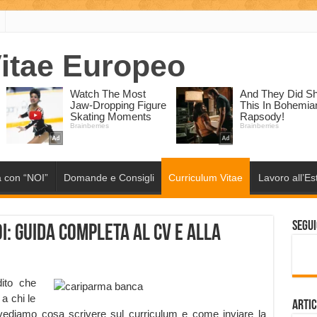
 con “NOI”
Domande e Consigli
Curriculum Vitae
Lavoro all’Es
Segui
: guida completa al CV e alla
dito che
 a chi le
Artic
vediamo cosa scrivere sul curriculum e come inviare la