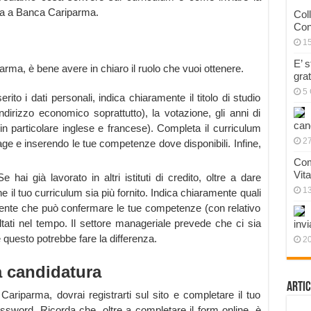
nea a Banca Cariparma.
Col
Con
1
E’ 
arma, è bene avere in chiaro il ruolo che vuoi ottenere.
gra
5 
ito i dati personali, indica chiaramente il titolo di studio
irizzo economico soprattutto), la votazione, gli anni di
can
in particolare inglese e francese). Completa il curriculum
27
age e inserendo le tue competenze dove disponibili. Infine,
Com
Vit
Se hai già lavorato in altri istituti di credito, oltre a dare
1
he il tuo curriculum sia più fornito. Indica chiaramente quali
igente che può confermare le tue competenze (con relativo
sultati nel tempo. Il settore manageriale prevede che ci sia
invi
 questo potrebbe fare la differenza.
20
a candidatura
Artic
ariparma, dovrai registrarti sul sito e completare il tuo
ssword. Ricorda che, oltre a completare il form online, è