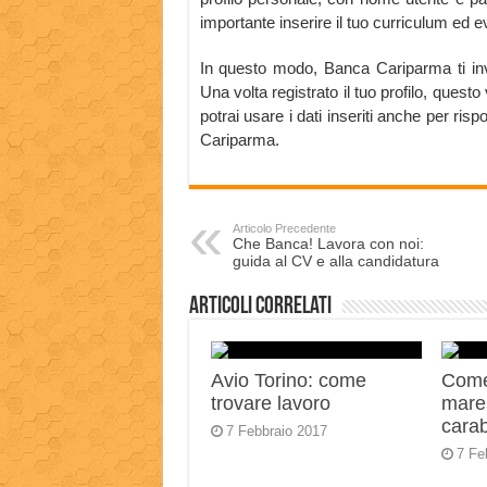
importante inserire il tuo curriculum ed ev
In questo modo, Banca Cariparma ti inv
Una volta registrato il tuo profilo, que
potrai usare i dati inseriti anche per ris
Cariparma.
Articolo Precedente
Che Banca! Lavora con noi:
guida al CV e alla candidatura
Articoli correlati
Avio Torino: come
Come
trovare lavoro
mares
carab
7 Febbraio 2017
7 Fe