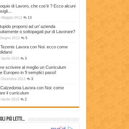
loquio di Lavoro, che cos’è ? Ecco alcuni
sigli…
5 Maggio 2012
13
stupido proporsi ad un’ azienda
tuitamente o sottopagati pur di Lavorare?
Giugno 2012
5
Tezenis Lavora con Noi: ecco come
didarsi
 Aprile 2015
3
e scrivere al meglio un Curriculum
ae Europeo in 9 semplici passi!
3 Dicembre 2012
3
Calzedonia Lavora con Noi: come
are il curriculum
 Aprile 2015
2
oli più Letti…