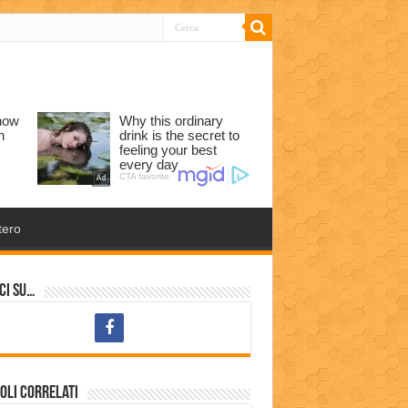
tero
ci su…
oli correlati