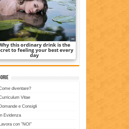
gorie
Come diventare?
Curriculum Vitae
Domande e Consigli
In Evidenza
Lavora con "NOI"