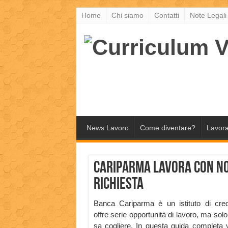
Home
Chi siamo
Contatti
Note Legali
News Lavoro
Come diventare?
Lavora
Cariparma lavora con noi
richiesta
Banca Cariparma è un istituto di cre
offre serie opportunità di lavoro, ma solo
sa cogliere. In questa guida completa 