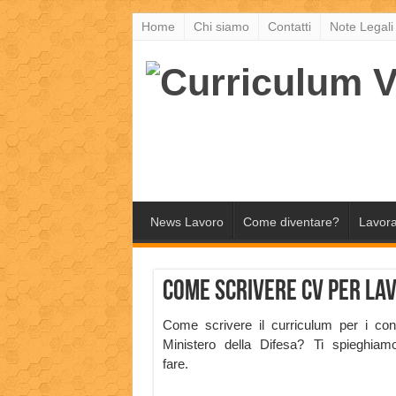
Home
Chi siamo
Contatti
Note Legali
News Lavoro
Come diventare?
Lavora
Come scrivere CV per la
Come scrivere il curriculum per i con
Ministero della Difesa? Ti spieghia
fare.