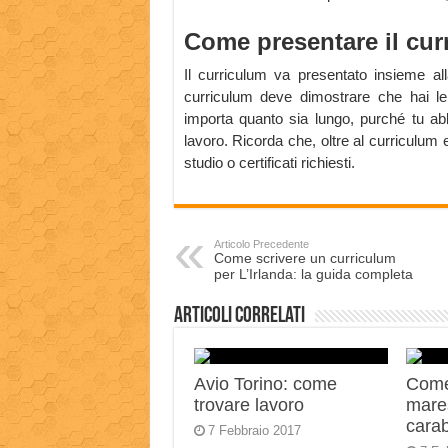
Come presentare il cur
Il curriculum va presentato insieme al
curriculum deve dimostrare che hai l
importa quanto sia lungo, purché tu abb
lavoro. Ricorda che, oltre al curriculum e
studio o certificati richiesti.
Articolo Precedente
Come scrivere un curriculum
per L’Irlanda: la guida completa
Articoli correlati
Avio Torino: come
Come
trovare lavoro
mares
carab
7 Febbraio 2017