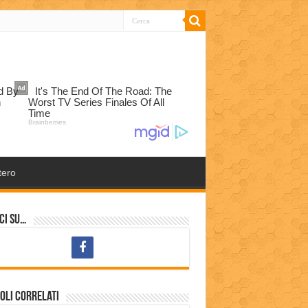
tero
ci su…
oli correlati