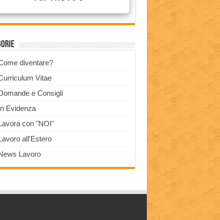
gorie
Come diventare?
Curriculum Vitae
Domande e Consigli
In Evidenza
Lavora con "NOI"
Lavoro all'Estero
News Lavoro