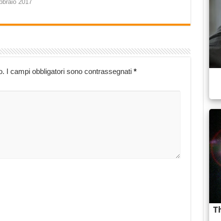
bbraio 2017
o.
I campi obbligatori sono contrassegnati
*