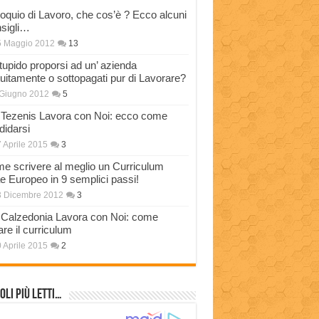
loquio di Lavoro, che cos’è ? Ecco alcuni
sigli…
5 Maggio 2012
13
stupido proporsi ad un’ azienda
tuitamente o sottopagati pur di Lavorare?
Giugno 2012
5
Tezenis Lavora con Noi: ecco come
didarsi
 Aprile 2015
3
e scrivere al meglio un Curriculum
ae Europeo in 9 semplici passi!
3 Dicembre 2012
3
Calzedonia Lavora con Noi: come
are il curriculum
 Aprile 2015
2
oli più Letti…