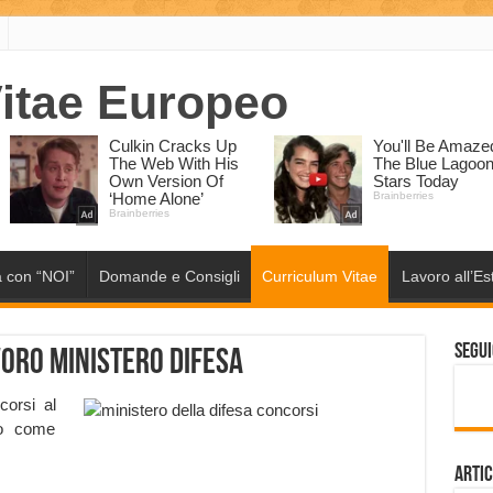
 con “NOI”
Domande e Consigli
Curriculum Vitae
Lavoro all’Es
Segui
voro Ministero Difesa
corsi al
mo come
Artic