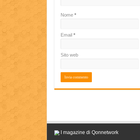
Nome
*
Email
*
Sito web
I magazine di Qonnetwork