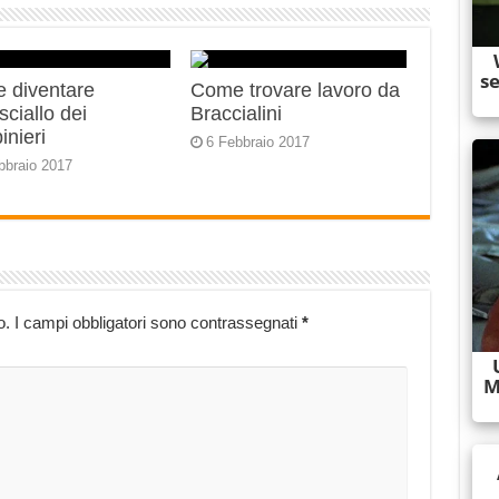
 diventare
Come trovare lavoro da
ciallo dei
Braccialini
inieri
6 Febbraio 2017
bbraio 2017
o.
I campi obbligatori sono contrassegnati
*