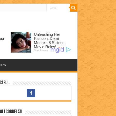
tero
ci su…
oli correlati