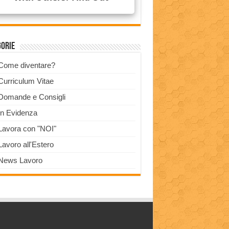
gorie
Come diventare?
Curriculum Vitae
Domande e Consigli
In Evidenza
Lavora con "NOI"
Lavoro all'Estero
News Lavoro