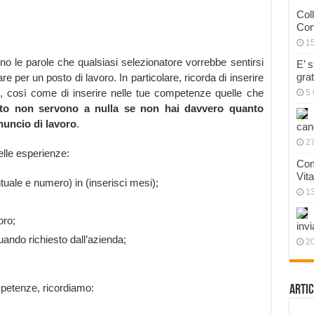
Col
Con
1
sono le parole che qualsiasi selezionatore vorrebbe sentirsi
E’ 
gra
 per un posto di lavoro. In particolare, ricorda di inserire
i, così come di inserire nelle tue competenze quelle che
5 
etto non servono a nulla se non hai davvero quanto
nuncio di lavoro
.
can
27
nelle esperienze:
Com
Vit
tuale e numero) in (inserisci mesi);
1
;
oro;
invi
uando richiesto dall’azienda;
20
ompetenze, ricordiamo:
Artic