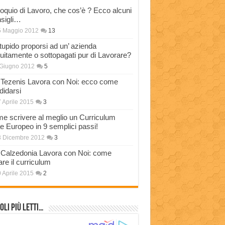
loquio di Lavoro, che cos’è ? Ecco alcuni
sigli…
5 Maggio 2012
13
stupido proporsi ad un’ azienda
tuitamente o sottopagati pur di Lavorare?
Giugno 2012
5
Tezenis Lavora con Noi: ecco come
didarsi
 Aprile 2015
3
e scrivere al meglio un Curriculum
ae Europeo in 9 semplici passi!
3 Dicembre 2012
3
Calzedonia Lavora con Noi: come
are il curriculum
 Aprile 2015
2
oli più Letti…