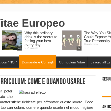
 con “NOI”
Domande e Consigli
Curriculum Vitae
Lavoro all’Es
Segui
curriculum: come e quando usarle
er poter
dato che
aratteristiche richieste per affrontare questo lavoro. Ecco
Artic
r il tuo curriculum, come e quando usarle nel modo migliore