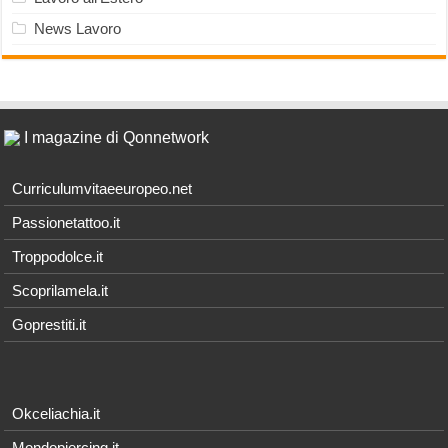
News Lavoro
I magazine di Qonnetwork
Curriculumvitaeeuropeo.net
Passionetattoo.it
Troppodolce.it
Scoprilamela.it
Goprestiti.it
Okceliachia.it
Mondopiercing.it