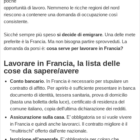
poche
opportunità di lavoro. Nemmeno le ricche regioni del nord
riescono a contenere una domanda di occupazione così
consistente.
Sicché sempre più speso
si decide di emigrare
. Una delle mete
preferite è la Francia. Ma non bisogna partire sprovveduti. La
domanda da porsi è:
c
osa serve per lavorare in Francia?
Lavorare in Francia, la lista delle
cose da sapere/avere
Conto bancario
. In Francia è necessario per stupulare un
contratto di affitto. Per aprirlo è sufficiente presentare in banca
documento di identità, tessera sanitaria, prova di domicilio
(basta una bolletta della luce), certificato di residenza del
comune italiano, copia dell’ultima dichiarazione dei redditi.
Assicurazione sulla casa
. E’ obbligatoria se si vuole vivere
in Francia e quindi anche lavorarci. Il contratto migliore è il
“multirischi” offerto dall’ente nazionale.
Iscrizione all’anagrafe
. E’ obbligatoria per coloro che