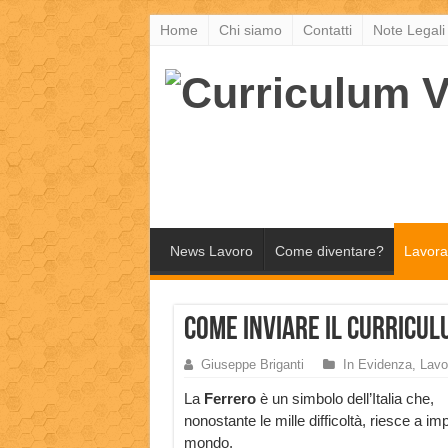
Home
Chi siamo
Contatti
Note Legali
News Lavoro
Come diventare?
Lavora
Come inviare il curricu
Giuseppe Briganti
In Evidenza
,
Lavo
La
Ferrero
è un simbolo dell’Italia che,
nonostante le mille difficoltà, riesce a im
mondo.