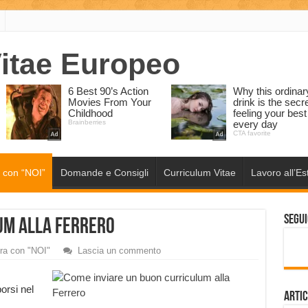
 con “NOI”
Domande e Consigli
Curriculum Vitae
Lavoro all’Es
Segui
lum alla Ferrero
ra con "NOI"
Lascia un commento
porsi nel
Artic