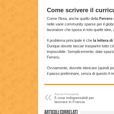
Come scrivere il curri
Come l’Ikea, anche quello della
Ferrero 
nelle varie community sparse per il globo.
lavoratore che sposa in toto quelle idee, 
Il problema principale è che
la lettera d
Dunque dovete lasciar trasparire tutto ciò
impossibile. Semplicemente, date spazi
Ferrero.
Ovviamente, dovrete elencare (quindi poss
il passo preliminare, senza di questo il r
Articolo Precedente
5 cose indispensabili per
lavorare in Francia
Articoli correlati