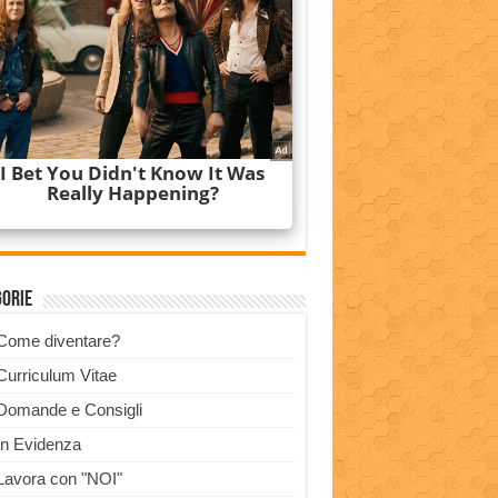
gorie
Come diventare?
Curriculum Vitae
Domande e Consigli
In Evidenza
Lavora con "NOI"