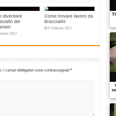
 diventare
Come trovare lavoro da
ciallo dei
Braccialini
inieri
6 Febbraio 2017
bbraio 2017
o.
I campi obbligatori sono contrassegnati
*