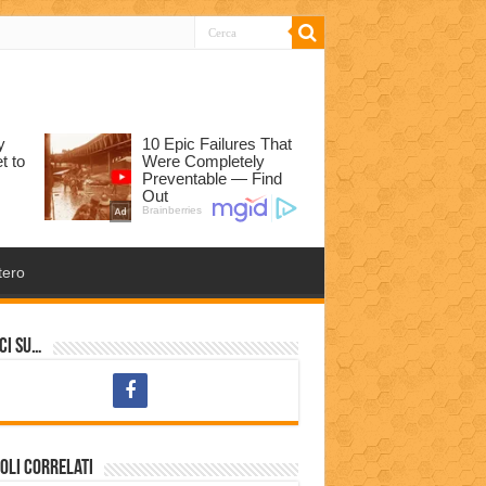
tero
ci su…
oli correlati