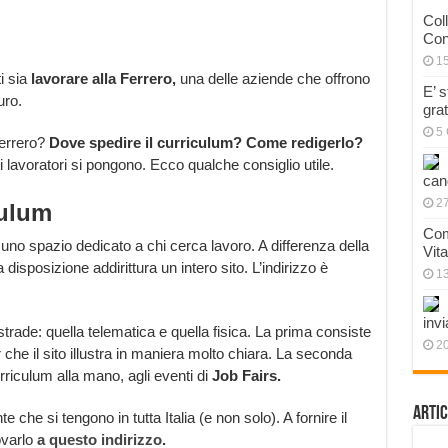
Col
Con
1
i sia
lavorare alla Ferrero,
una delle aziende che offrono
E’ 
uro.
gra
5 
Ferrero?
Dove spedire il curriculum? Come redigerlo?
lavoratori si pongono. Ecco qualche consiglio utile.
can
27
culum
Com
uno spazio dedicato a chi cerca lavoro. A differenza della
Vit
disposizione addirittura un intero sito. L’indirizzo è
1
invi
trade: quella telematica e quella fisica. La prima consiste
20
er che il sito illustra in maniera molto chiara. La seconda
rriculum alla mano, agli eventi di
Job Fairs.
Artic
 che si tengono in tutta Italia (e non solo). A fornire il
ovarlo
a questo indirizzo
.