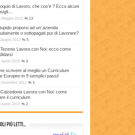
loquio di Lavoro, che cos’è ? Ecco alcuni
sigli…
5 Maggio 2012
13
stupido proporsi ad un’ azienda
tuitamente o sottopagati pur di Lavorare?
Giugno 2012
5
Tezenis Lavora con Noi: ecco come
didarsi
 Aprile 2015
3
e scrivere al meglio un Curriculum
ae Europeo in 9 semplici passi!
3 Dicembre 2012
3
Calzedonia Lavora con Noi: come
are il curriculum
 Aprile 2015
2
oli più Letti…