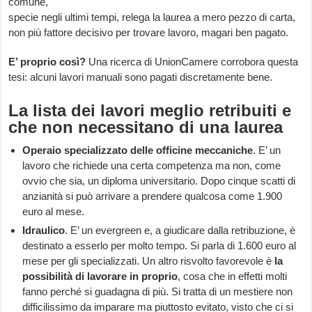
comune,
specie negli ultimi tempi, relega la laurea a mero pezzo di carta,
non più fattore decisivo per trovare lavoro, magari ben pagato.
E’ proprio così?
Una ricerca di UnionCamere corrobora questa
tesi: alcuni lavori manuali sono pagati discretamente bene.
La lista dei lavori meglio retribuiti e
che non necessitano di una laurea
Operaio specializzato delle officine meccaniche
. E’ un
lavoro che richiede una certa competenza ma non, come
ovvio che sia, un diploma universitario. Dopo cinque scatti di
anzianità si può arrivare a prendere qualcosa come 1.900
euro al mese.
Idraulico
. E’ un evergreen e, a giudicare dalla retribuzione, è
destinato a esserlo per molto tempo. Si parla di 1.600 euro al
mese per gli specializzati. Un altro risvolto favorevole è
la
possibilità di lavorare in proprio
, cosa che in effetti molti
fanno perché si guadagna di più. Si tratta di un mestiere non
difficilissimo da imparare ma piuttosto evitato, visto che ci si