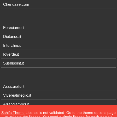
Chenozze.com
Forexiamo.it
Dietando.it
Inturchia.it
Ioverde.it
Sushipoint.it
Assicuratu.it
Viverealmeglio.it
Arrangiamoci.it
Sahifa Theme
License is not validated, Go to the theme options page
Tecnichef.it
to validate the license, You need a single license for each domain