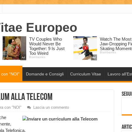
 con “NOI”
Domande e Consigli
Curriculum Vitae
Lavoro all’Es
Segui
lum alla Telecom
ra con "NOI"
Lascia un commento
 che
mente,
Artic
la Telefonica.