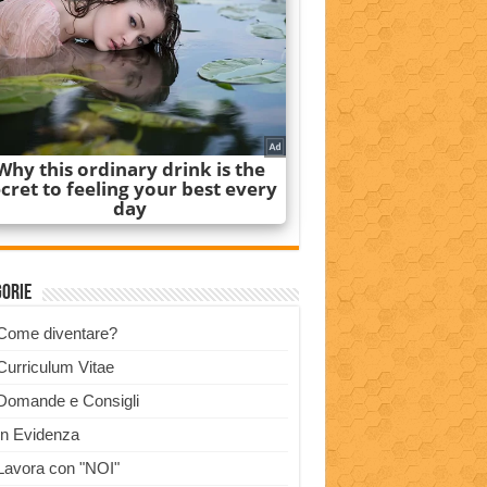
gorie
Come diventare?
Curriculum Vitae
Domande e Consigli
In Evidenza
Lavora con "NOI"