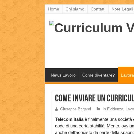
Home
Chi siamo
Contatti
Note Legali
News Lavoro
Come diventare?
Lavora
Come inviare un curricu
Giuseppe Briganti
In Evidenza
,
Lavo
Telecom Italia
è finalmente una società
gode di una certa stabilità. Merito, ovvia
anche dell’acquisto da parte della spagno