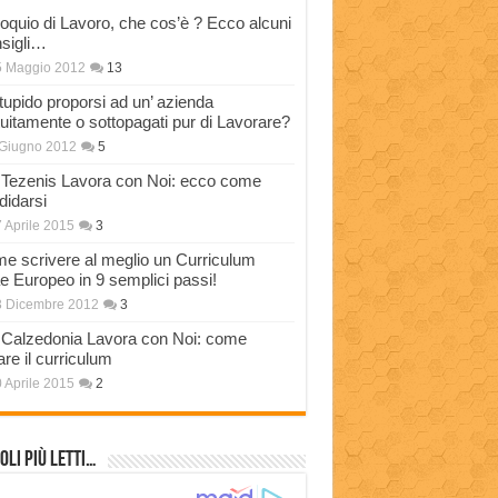
loquio di Lavoro, che cos’è ? Ecco alcuni
sigli…
5 Maggio 2012
13
stupido proporsi ad un’ azienda
tuitamente o sottopagati pur di Lavorare?
Giugno 2012
5
Tezenis Lavora con Noi: ecco come
didarsi
 Aprile 2015
3
e scrivere al meglio un Curriculum
ae Europeo in 9 semplici passi!
3 Dicembre 2012
3
Calzedonia Lavora con Noi: come
are il curriculum
 Aprile 2015
2
oli più Letti…