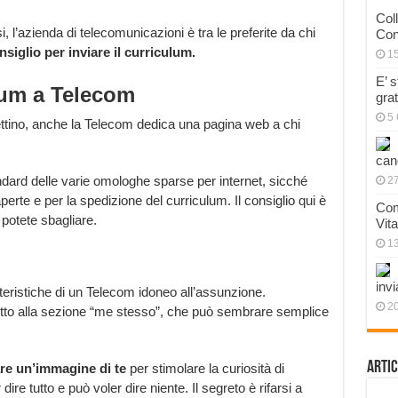
Col
, l’azienda di telecomunicazioni è tra le preferite da chi
Con
siglio per inviare il curriculum.
1
E’ 
ulum a Telecom
gra
5 
ettino, anche la Telecom dedica una pagina web a chi
can
andard delle varie omologhe sparse per internet, sicché
27
erte e per la spedizione del curriculum. Il consiglio qui è
Com
 potete sbagliare.
Vit
1
invi
teristiche di un Telecom idoneo all’assunzione.
20
utto alla sezione “me stesso”, che può sembrare semplice
Artic
re un’immagine di te
per stimolare la curiosità di
re tutto e può voler dire niente. Il segreto è rifarsi a