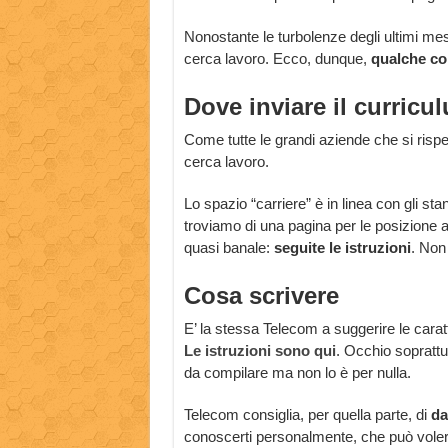
Nonostante le turbolenze degli ultimi mesi
cerca lavoro. Ecco, dunque,
qualche con
Dove inviare il curric
Come tutte le grandi aziende che si risp
cerca lavoro.
Lo spazio “carriere” è in linea con gli st
troviamo di una pagina per le posizione ap
quasi banale:
seguite le istruzioni
. Non
Cosa scrivere
E’ la stessa Telecom a suggerire le carat
Le istruzioni sono qui
. Occhio sopratt
da compilare ma non lo è per nulla.
Telecom consiglia, per quella parte, di
da
conoscerti personalmente, che può voler di