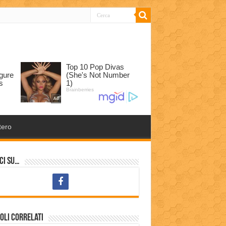
tero
ci su…
oli correlati