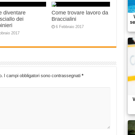
 diventare
Come trovare lavoro da
ciallo dei
Braccialini
inieri
6 Febbraio 2017
bbraio 2017
o.
I campi obbligatori sono contrassegnati
*