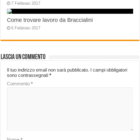
7 Febbraio 2017
Come trovare lavoro da Braccialini
6 Febbraio 2017
Lascia un commento
Il tuo indirizzo email non sarà pubblicato.
I campi obbligatori
sono contrassegnati
*
Commento
*
Nome
*