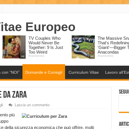
 con “NOI”
Domande e Consigli
Curriculum Vitae
Lavoro all’Es
Segui
e da Zara
li
Lascia un commento
mento più
ruppo
Artic
ce della sicurezza economica che può offrire, molti