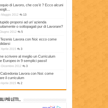
loquio di Lavoro, che cos’è ? Ecco alcuni
sigli…
5 Maggio 2012
13
stupido proporsi ad un’ azienda
tuitamente o sottopagati pur di Lavorare?
Giugno 2012
5
Tezenis Lavora con Noi: ecco come
didarsi
 Aprile 2015
3
e scrivere al meglio un Curriculum
ae Europeo in 9 semplici passi!
3 Dicembre 2012
3
Calzedonia Lavora con Noi: come
are il curriculum
 Aprile 2015
2
oli più Letti…