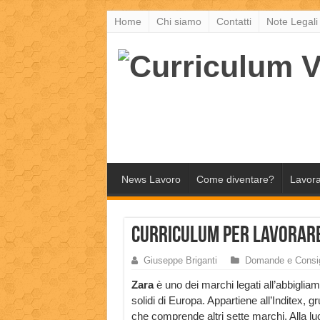
Home
Chi siamo
Contatti
Note Legali
News Lavoro
Come diventare?
Lavora
Curriculum per lavorar
Giuseppe Briganti
Domande e Consig
Zara
è uno dei marchi legati all’abbiglia
solidi di Europa. Appartiene all’Inditex, g
che comprende altri sette marchi. Alla lu