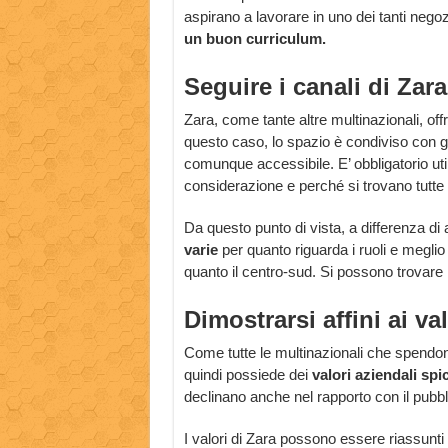
aspirano a lavorare in uno dei tanti nego
un buon curriculum.
Seguire i canali di Zara
Zara, come tante altre multinazionali, offr
questo caso, lo spazio è condiviso con gli
comunque accessibile. E’ obbligatorio ut
considerazione e perché si trovano tutte le
Da questo punto di vista, a differenza di 
varie
per quanto riguarda i ruoli e meglio 
quanto il centro-sud. Si possono trovare
Dimostrarsi affini ai va
Come tutte le multinazionali che spendo
quindi possiede dei
valori aziendali spi
declinano anche nel rapporto con il pubbli
I valori di Zara possono essere riassunti 