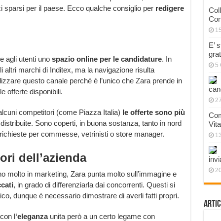
zi sparsi per il paese. Ecco qualche consiglio per
redigere
Col
Con
1
E’ 
gra
e agli utenti uno
spazio online per le candidature
. In
5 
 altri marchi di Inditex, ma la navigazione risulta
ilizzare questo canale perché è l’unico che Zara prende in
can
 offerte disponibili.
27
alcuni competitori (come Piazza Italia)
le offerte sono più
Com
distribuite. Sono coperti, in buona sostanza, tanto in nord
Vit
 richieste per commesse, vetrinisti o store manager.
1
lori dell’azienda
invi
20
no molto in marketing, Zara punta molto sull’immagine e
ccati
, in grado di differenziarla dai concorrenti. Questi si
co, dunque è necessario dimostrare di averli fatti propri.
Artic
con l
‘eleganza
unita però a un certo legame con