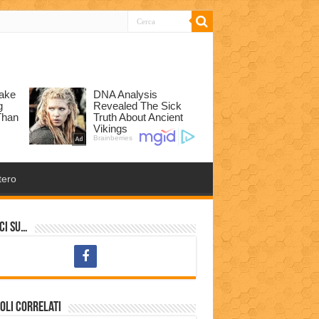
tero
ci su…
oli correlati