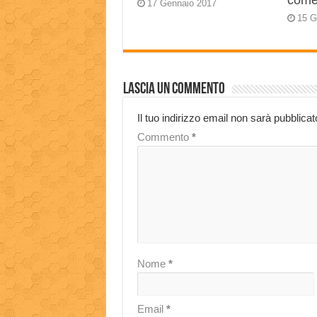
come
17 Gennaio 2017
15 G
Lascia un commento
Il tuo indirizzo email non sarà pubblicat
Commento
*
Nome
*
Email
*