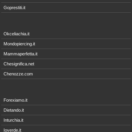
Goprestiti.it
Okceliachia.it
Mondopiercing.it
Mammaperfetta.it
Chesignifica.net
Chenozze.com
Forexiamo.it
Dietando.it
Inturchia.it
Ioverde.it