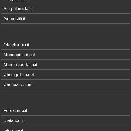
Scoprilamela.it
Goprestiti.it
Okceliachia.it
Mondopiercing.it
Mammaperfetta.it
Chesignifica.net
Chenozze.com
Forexiamo.it
Dietando.it
Inturchia.it