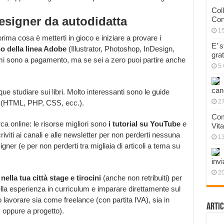
Col
signer da autodidatta
Con
1
ima cosa è metterti in gioco e iniziare a provare i
E’ 
no della linea Adobe
(Illustrator, Photoshop, InDesign,
gra
mmi sono a pagamento, ma se sei a zero puoi partire anche
5 
can
e studiare sui libri. Molto interessanti sono le guide
27
e (HTML, PHP, CSS, ecc.).
Com
 online: le risorse migliori sono
i tutorial su YouTube
e
Vit
riviti ai canali e alle newsletter per non perderti nessuna
1
er (e per non perderti tra migliaia di articoli a tema su
invi
20
nella tua città stage e tirocini
(anche non retribuiti) per
lla esperienza in curriculum e imparare direttamente sul
avorare sia come freelance (con partita IVA), sia in
Artic
 oppure a progetto).