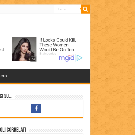
tero
ci su…
oli correlati