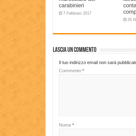
carabinieri
conta
comp
7 Febbraio 2017
26 N
Lascia un commento
Il tuo indirizzo email non sarà pubblicat
Commento
*
Nome
*