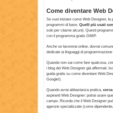
Come diventare Web De
Se vuoi iniziare come Web Designer, la pr
programmi di base.
Quelli più usati so
solo per citarne alcuni). Questi progra
con il programma gratis GIMP.
Anche se lavorerai online, dovrai comunqu
dedicate ai linguaggi di programmazion
Quando non sai come fare qualcosa, cerca
i blog dei Web Designer già affermati. Isc
guida gratis su come diventare Web Design
Google!).
Quando avrai abbastanza pratica,
cerca 
aspiranti Web Designer: potrai usare que
campo. Ricorda che il Web Designer può l
agenzie specializzate (come dipendente,