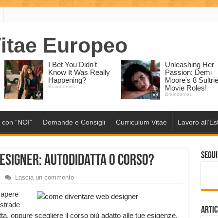
 con “NOI”
Domande e Consigli
Curriculum Vitae
Lavoro all’Es
Segui
esigner: autodidatta o corso?
Lascia un commento
sapere
strade
Artic
ta, oppure scegliere il corso più adatto alle tue esigenze.