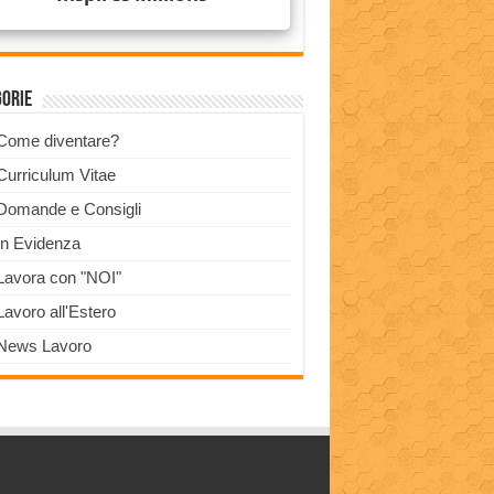
gorie
Come diventare?
Curriculum Vitae
Domande e Consigli
In Evidenza
Lavora con "NOI"
Lavoro all'Estero
News Lavoro