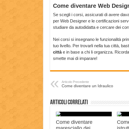
Come diventare Web Designe
Se scegli i corsi, assicurati di avere da
per Web Designer e le certificazioni serv
studiare da autodidatta e cercare dei cor
Nei corsi si insegnano le funzionalità pri
tuo livello. Per trovarli nella tua città, 
città
e in base a chi li organizza. Ricord
smette mai di imparare!
Articolo Precedente
Come diventare un Idraulico
Articoli correlati
Come diventare
Come
maresciallo dei
istru