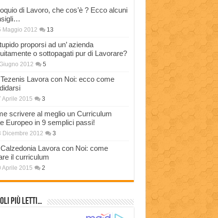
loquio di Lavoro, che cos’è ? Ecco alcuni
sigli…
5 Maggio 2012
13
stupido proporsi ad un’ azienda
tuitamente o sottopagati pur di Lavorare?
Giugno 2012
5
Tezenis Lavora con Noi: ecco come
didarsi
 Aprile 2015
3
e scrivere al meglio un Curriculum
ae Europeo in 9 semplici passi!
3 Dicembre 2012
3
Calzedonia Lavora con Noi: come
are il curriculum
 Aprile 2015
2
oli più Letti…