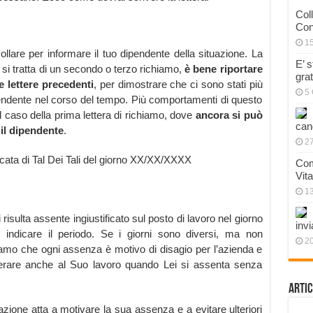
Col
Con
1
lare per informare il tuo dipendente della situazione. La
E’ 
si tratta di un secondo o terzo richiamo,
è bene riportare
gra
e lettere precedenti
, per dimostrare che ci sono stati più
5 
endente nel corso del tempo. Più comportamenti di questo
l caso della prima lettera di richiamo, dove
ancora si può
can
 il dipendente
.
27
cata di Tal Dei Tali del giorno XX/XX/XXXX
Com
Vit
1
isulta assente ingiustificato sul posto di lavoro nel giorno
invi
indicare il periodo. Se i giorni sono diversi, ma non
20
diamo che ogni assenza è motivo di disagio per l’azienda e
perare anche al Suo lavoro quando Lei si assenta senza
Artic
azione atta a motivare la sua assenza e a evitare ulteriori