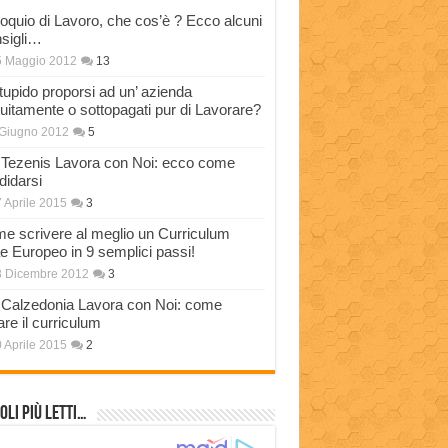
loquio di Lavoro, che cos’è ? Ecco alcuni
sigli…
5 Maggio 2012
13
stupido proporsi ad un’ azienda
tuitamente o sottopagati pur di Lavorare?
Giugno 2012
5
Tezenis Lavora con Noi: ecco come
didarsi
 Aprile 2015
3
e scrivere al meglio un Curriculum
ae Europeo in 9 semplici passi!
3 Dicembre 2012
3
Calzedonia Lavora con Noi: come
are il curriculum
 Aprile 2015
2
oli più Letti…