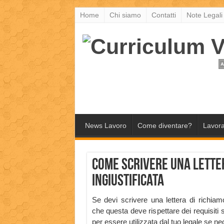
Home
Chi siamo
Contatti
Note Legali
News Lavoro
Come diventare?
Lavora
Come scrivere una Lette
Ingiustificata
Se devi scrivere una lettera di richiam
che questa deve rispettare dei requisiti s
per essere utilizzata dal tuo legale se n