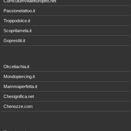
Curriculumvitaeeuropeo.net
Passionetattoo.it
Troppodolce.it
Scoprilamela.it
Goprestiti.it
Okceliachia.it
Mondopiercing.it
Mammaperfetta.it
Chesignifica.net
Chenozze.com