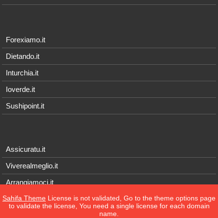
Forexiamo.it
Dietando.it
Inturchia.it
Ioverde.it
Sushipoint.it
Assicuratu.it
Viverealmeglio.it
Arrangiamoci.it
Sahifa Theme
License is not validated, Go to the theme options page
Tecnichef.it
to validate the license, You need a single license for each domain
name.